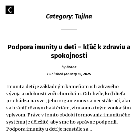
Skip
Go
C
to
Caerus Blog
Category:
Tujina
to
content
CAERUS
the
home
page
of
Podpora imunity u detí – kľúč k zdraviu a
Caerus
spokojnosti
by
Brane
Published
January 15, 2025
Imunita detí je základným kameňom ich zdravého
vývoja a odolnosti voči chorobám. Od chvíle, keď dieťa
prichádza na svet, jeho organizmus sa neustále učí, ako
sa brániť rôznym baktériám, vírusom a iným vonkajším
vplyvom. Práve v tomto období formovania imunitného
systému je dôležité, aby sme ho správne podporili.
Podpora imunity u detí je neustále sa…