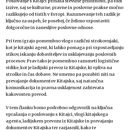
Poslovanje s Kitajci prinaša številne priložnosti, pa tudi
izzive, saj se kulturne, pravne in poslovne prakse močno
razlikujejo od tistih v Evropi. Razumevanje teh razlik je
ključno za uspeh, še posebej, če želimo vzpostaviti
dolgoročne in zanesljive poslovne odnose.
Pri tem igrajo pomembno vlogo različni strokovnjaki,
kot je kitajski agent, ki lahko pomaga pri vzpostavljanju
stikov, iskanju dobaviteljev in usklajevanju poslovnih
procesov. Prav tako je pomembno razumeti logistične
vidike, kot je ladijski prevoz iz Kitajske, ki vpliva na
stroške in čas dobave. Ne smemo pa pozabiti niti na
prevajanje dokumentov Kitajska, saj natančna
komunikacija in pravna usklajenost zahtevata
kakovosten prevod.
V tem članku bomo podrobno odgovorili na ključna
vprašanja o poslovanju s Kitajci, vlogi kitajskega
agenta, ladijskem prevozu iz Kitajske in prevajanju
dokumentov Kitajska ter razjasnili, kako te