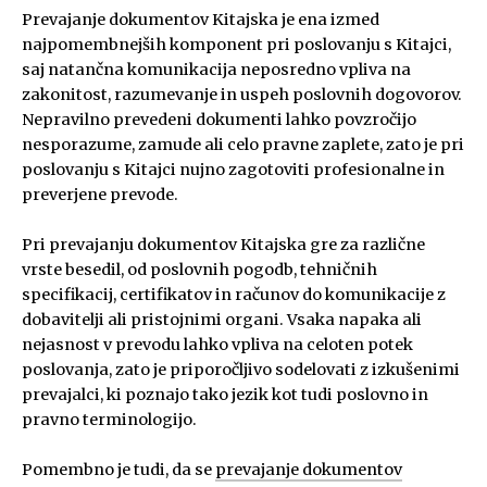
Prevajanje dokumentov Kitajska je ena izmed
najpomembnejših komponent pri poslovanju s Kitajci,
saj natančna komunikacija neposredno vpliva na
zakonitost, razumevanje in uspeh poslovnih dogovorov.
Nepravilno prevedeni dokumenti lahko povzročijo
nesporazume, zamude ali celo pravne zaplete, zato je pri
poslovanju s Kitajci nujno zagotoviti profesionalne in
preverjene prevode.
Pri prevajanju dokumentov Kitajska gre za različne
vrste besedil, od poslovnih pogodb, tehničnih
specifikacij, certifikatov in računov do komunikacije z
dobavitelji ali pristojnimi organi. Vsaka napaka ali
nejasnost v prevodu lahko vpliva na celoten potek
poslovanja, zato je priporočljivo sodelovati z izkušenimi
prevajalci, ki poznajo tako jezik kot tudi poslovno in
pravno terminologijo.
Pomembno je tudi, da se
prevajanje dokumentov