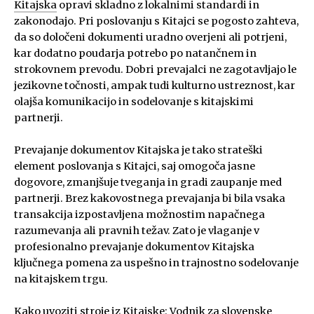
Kitajska
opravi skladno z lokalnimi standardi in
zakonodajo. Pri poslovanju s Kitajci se pogosto zahteva,
da so določeni dokumenti uradno overjeni ali potrjeni,
kar dodatno poudarja potrebo po natančnem in
strokovnem prevodu. Dobri prevajalci ne zagotavljajo le
jezikovne točnosti, ampak tudi kulturno ustreznost, kar
olajša komunikacijo in sodelovanje s kitajskimi
partnerji.
Prevajanje dokumentov Kitajska je tako strateški
element poslovanja s Kitajci, saj omogoča jasne
dogovore, zmanjšuje tveganja in gradi zaupanje med
partnerji. Brez kakovostnega prevajanja bi bila vsaka
transakcija izpostavljena možnostim napačnega
razumevanja ali pravnih težav. Zato je vlaganje v
profesionalno prevajanje dokumentov Kitajska
ključnega pomena za uspešno in trajnostno sodelovanje
na kitajskem trgu.
Kako uvoziti stroje iz Kitajske: Vodnik za slovenske