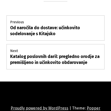
Post
Previous
Od naročila do dostave: učinkovito
Previous
navigation
post:
sodelovanje s Kitajsko
Next
Katalog poslovnih daril: pregledno orodje za
Next
post:
premišljeno in učinkovito obdarovanje
Proudly powered by WordPress
|
Theme:
Popper