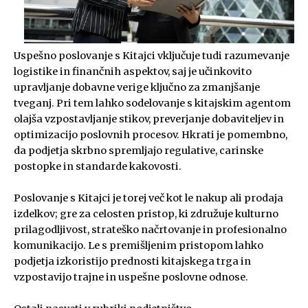
Uspešno poslovanje s Kitajci vključuje tudi razumevanje
logistike in finančnih aspektov, saj je učinkovito
upravljanje dobavne verige ključno za zmanjšanje
tveganj. Pri tem lahko sodelovanje s kitajskim agentom
olajša vzpostavljanje stikov, preverjanje dobaviteljev in
optimizacijo poslovnih procesov. Hkrati je pomembno,
da podjetja skrbno spremljajo regulative, carinske
postopke in standarde kakovosti.
Poslovanje s Kitajci je torej več kot le nakup ali prodaja
izdelkov; gre za celosten pristop, ki združuje kulturno
prilagodljivost, strateško načrtovanje in profesionalno
komunikacijo. Le s premišljenim pristopom lahko
podjetja izkoristijo prednosti kitajskega trga in
vzpostavijo trajne in uspešne poslovne odnose.