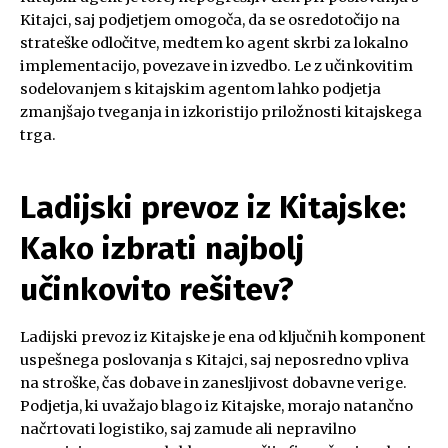
Kitajci, saj podjetjem omogoča, da se osredotočijo na
strateške odločitve, medtem ko agent skrbi za lokalno
implementacijo, povezave in izvedbo. Le z učinkovitim
sodelovanjem s kitajskim agentom lahko podjetja
zmanjšajo tveganja in izkoristijo priložnosti kitajskega
trga.
Ladijski prevoz iz Kitajske:
Kako izbrati najbolj
učinkovito rešitev?
Ladijski prevoz iz Kitajske je ena od ključnih komponent
uspešnega poslovanja s Kitajci, saj neposredno vpliva
na stroške, čas dobave in zanesljivost dobavne verige.
Podjetja, ki uvažajo blago iz Kitajske, morajo natančno
načrtovati logistiko, saj zamude ali nepravilno