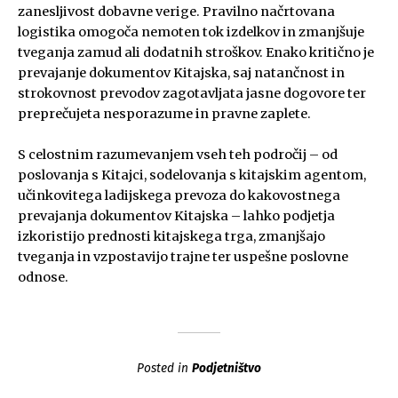
zanesljivost dobavne verige. Pravilno načrtovana
logistika omogoča nemoten tok izdelkov in zmanjšuje
tveganja zamud ali dodatnih stroškov. Enako kritično je
prevajanje dokumentov Kitajska, saj natančnost in
strokovnost prevodov zagotavljata jasne dogovore ter
preprečujeta nesporazume in pravne zaplete.
S celostnim razumevanjem vseh teh področij – od
poslovanja s Kitajci, sodelovanja s kitajskim agentom,
učinkovitega ladijskega prevoza do kakovostnega
prevajanja dokumentov Kitajska – lahko podjetja
izkoristijo prednosti kitajskega trga, zmanjšajo
tveganja in vzpostavijo trajne ter uspešne poslovne
odnose.
Posted in
Podjetništvo