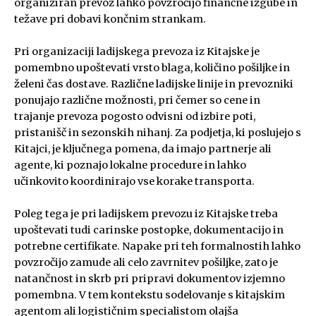
organiziran prevoz lahko povzročijo finančne izgube in
težave pri dobavi končnim strankam.
Pri organizaciji ladijskega prevoza iz Kitajske je
pomembno upoštevati vrsto blaga, količino pošiljke in
želeni čas dostave. Različne ladijske linije in prevozniki
ponujajo različne možnosti, pri čemer so cene in
trajanje prevoza pogosto odvisni od izbire poti,
pristanišč in sezonskih nihanj. Za podjetja, ki poslujejo s
Kitajci, je ključnega pomena, da imajo partnerje ali
agente, ki poznajo lokalne procedure in lahko
učinkovito koordinirajo vse korake transporta.
Poleg tega je pri ladijskem prevozu iz Kitajske treba
upoštevati tudi carinske postopke, dokumentacijo in
potrebne certifikate. Napake pri teh formalnostih lahko
povzročijo zamude ali celo zavrnitev pošiljke, zato je
natančnost in skrb pri pripravi dokumentov izjemno
pomembna. V tem kontekstu sodelovanje s kitajskim
agentom ali logističnim specialistom olajša