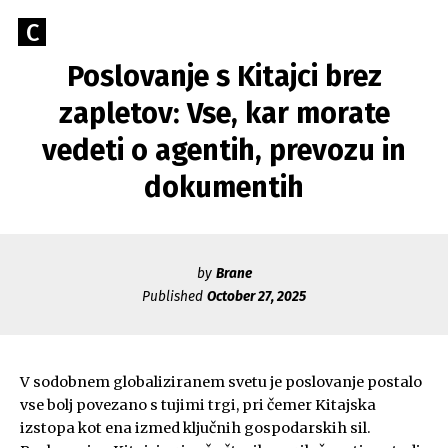
Skip
Go
C
to
Caerus
to
content
Poslovanje s Kitajci brez
Blog
CAERUS
the
home
zapletov: Vse, kar morate
page
vedeti o agentih, prevozu in
of
Caerus
dokumentih
by
Brane
Published
October 27, 2025
V sodobnem globaliziranem svetu je poslovanje postalo
vse bolj povezano s tujimi trgi, pri čemer Kitajska
izstopa kot ena izmed ključnih gospodarskih sil.