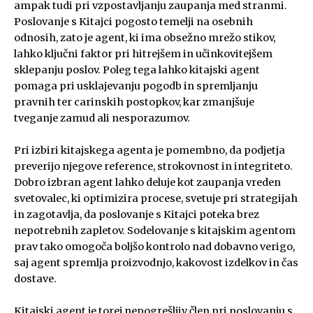
ampak tudi pri vzpostavljanju zaupanja med stranmi.
Poslovanje s Kitajci pogosto temelji na osebnih
odnosih, zato je agent, ki ima obsežno mrežo stikov,
lahko ključni faktor pri hitrejšem in učinkovitejšem
sklepanju poslov. Poleg tega lahko kitajski agent
pomaga pri usklajevanju pogodb in spremljanju
pravnih ter carinskih postopkov, kar zmanjšuje
tveganje zamud ali nesporazumov.
Pri izbiri kitajskega agenta je pomembno, da podjetja
preverijo njegove reference, strokovnost in integriteto.
Dobro izbran agent lahko deluje kot zaupanja vreden
svetovalec, ki optimizira procese, svetuje pri strategijah
in zagotavlja, da poslovanje s Kitajci poteka brez
nepotrebnih zapletov. Sodelovanje s kitajskim agentom
prav tako omogoča boljšo kontrolo nad dobavno verigo,
saj agent spremlja proizvodnjo, kakovost izdelkov in čas
dostave.
Kitajski agent je torej nepogrešljiv člen pri poslovanju s