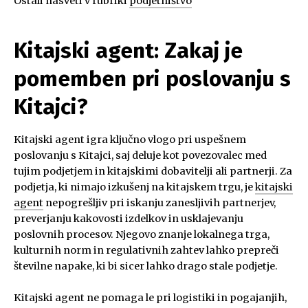
Ostali nasveti v rubriki
podjetništvo
Kitajski agent: Zakaj je
pomemben pri poslovanju s
Kitajci?
Kitajski agent igra ključno vlogo pri uspešnem
poslovanju s Kitajci, saj deluje kot povezovalec med
tujim podjetjem in kitajskimi dobavitelji ali partnerji. Za
podjetja, ki nimajo izkušenj na kitajskem trgu, je
kitajski
agent
nepogrešljiv pri iskanju zanesljivih partnerjev,
preverjanju kakovosti izdelkov in usklajevanju
poslovnih procesov. Njegovo znanje lokalnega trga,
kulturnih norm in regulativnih zahtev lahko prepreči
številne napake, ki bi sicer lahko drago stale podjetje.
Kitajski agent ne pomaga le pri logistiki in pogajanjih,