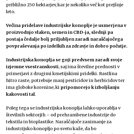
približno 250 hektarjev, kar je nekoliko več kot prejšnje
leto.
Večina pridelave industrijske konoplje je usmerjena v
proizvodnjo vlaken, semen in CBD-ja, slednji pa
postaja čedalje bolj priljubljen zaradi naraščajočega
povpraševanja po izdelkih za zdravje in dobro počutje.
Industrijska konoplja se goji predvsem zaradi svoje
izjemne vsestranskosti
, saj ima številne prednosti v
primerjavi z drugimi kmetijskimi pridelki. Rastlina
hitro raste, potrebuje manj pesticidov in herbicidov ter
ima globoke korenine, ki
pripomorejo k izboljšanju
kakovosti tal
.
Poleg tega se industrijska konoplja lahko uporablja v
številnih sektorjih – od prehrambene industrije do
tekstila in bioplastike. Naraščajoče zanimanje za
industrijsko konopljo po svetu kaže, da bo