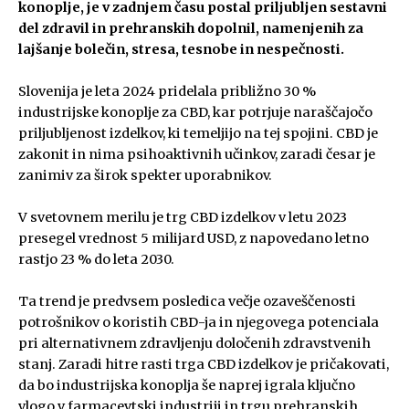
konoplje, je v zadnjem času postal priljubljen sestavni
del zdravil in prehranskih dopolnil, namenjenih za
lajšanje bolečin, stresa, tesnobe in nespečnosti.
Slovenija je leta 2024 pridelala približno 30 %
industrijske konoplje za CBD, kar potrjuje naraščajočo
priljubljenost izdelkov, ki temeljijo na tej spojini. CBD je
zakonit in nima psihoaktivnih učinkov, zaradi česar je
zanimiv za širok spekter uporabnikov.
V svetovnem merilu je trg CBD izdelkov v letu 2023
presegel vrednost 5 milijard USD, z napovedano letno
rastjo 23 % do leta 2030.
Ta trend je predvsem posledica večje ozaveščenosti
potrošnikov o koristih CBD-ja in njegovega potenciala
pri alternativnem zdravljenju določenih zdravstvenih
stanj. Zaradi hitre rasti trga CBD izdelkov je pričakovati,
da bo industrijska konoplja še naprej igrala ključno
vlogo v farmacevtski industriji in trgu prehranskih