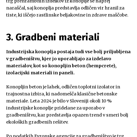
trg prehrambnih izdelkov iz konoplje še naprej
naraščal, saj konoplja predstavlja odličen vir hranil za
tiste, ki iščejo rastlinske beljakovine in zdrave maščobe.
3. Gradbeni materiali
Industrijska konoplja postaja tudi vse bolj priljubljena
v gradbeništvu, kjer jo uporabljajo za izdelavo
materialov, kot so konopljin beton (hempcrete),
izolacijski materiali in paneli.
Konopljin beton je lahek, odličen toplotni izolator in
trajnostna izbira, ki nadomešča klasične betonske
materiale. Leta 2024 je bilo v Sloveniji okoli 10 %
industrijske konoplje pridelane za uporabo v
gradbeništvu, kar predstavlja opazen trend v smeri bolj
ekoloških gradbenih rešitev.
Po podatkih Evropske agencije za gradbeništvo je trg