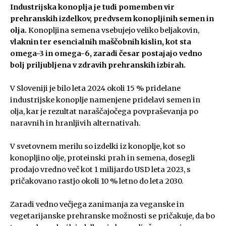
Industrijska konoplja je tudi pomemben vir
prehranskih izdelkov, predvsem konopljinih semen in
olja.
Konopljina semena vsebujejo veliko beljakovin,
vlaknin ter esencialnih maščobnih kislin, kot sta
omega-3 in omega-6, zaradi česar postajajo vedno
bolj priljubljena v zdravih prehranskih izbirah.
V Sloveniji je bilo leta 2024 okoli 15 % pridelane
industrijske konoplje namenjene pridelavi semen in
olja, kar je rezultat naraščajočega povpraševanja po
naravnih in hranljivih alternativah.
V svetovnem merilu so izdelki iz konoplje, kot so
konopljino olje, proteinski prah in semena, dosegli
prodajo vredno več kot 1 milijardo USD leta 2023, s
pričakovano rastjo okoli 10 % letno do leta 2030.
Zaradi vedno večjega zanimanja za veganske in
vegetarijanske prehranske možnosti se pričakuje, da bo