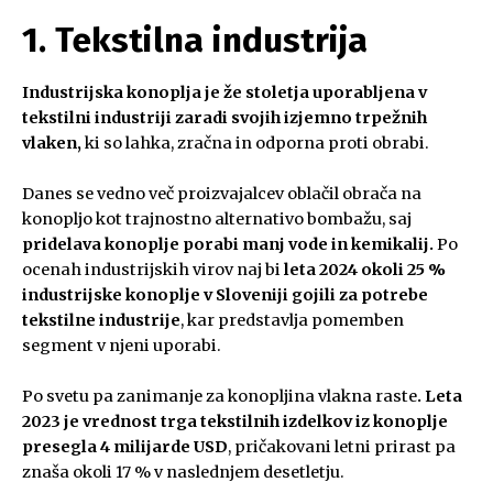
1. Tekstilna industrija
Industrijska konoplja je že stoletja uporabljena v
tekstilni industriji zaradi svojih izjemno trpežnih
vlaken,
ki so lahka, zračna in odporna proti obrabi.
Danes se vedno več proizvajalcev oblačil obrača na
konopljo kot trajnostno alternativo bombažu, saj
pridelava konoplje porabi manj vode in kemikalij.
Po
ocenah industrijskih virov naj bi
leta 2024 okoli 25 %
industrijske konoplje v Sloveniji gojili za potrebe
tekstilne industrije
, kar predstavlja pomemben
segment v njeni uporabi.
Po svetu pa zanimanje za konopljina vlakna raste
. Leta
2023 je vrednost trga tekstilnih izdelkov iz konoplje
presegla 4 milijarde USD
, pričakovani letni prirast pa
znaša okoli 17 % v naslednjem desetletju.