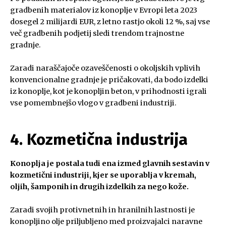
gradbenih materialov iz konoplje v Evropi leta 2023
dosegel 2 milijardi EUR, z letno rastjo okoli 12 %, saj vse
več gradbenih podjetij sledi trendom trajnostne
gradnje.
Zaradi naraščajoče ozaveščenosti o okoljskih vplivih
konvencionalne gradnje je pričakovati, da bodo izdelki
iz konoplje, kot je konopljin beton, v prihodnosti igrali
vse pomembnejšo vlogo v gradbeni industriji.
4. Kozmetična industrija
Konoplja je postala tudi ena izmed glavnih sestavin v
kozmetični industriji, kjer se uporablja v kremah,
oljih, šamponih in drugih izdelkih za nego kože.
Zaradi svojih protivnetnih in hranilnih lastnosti je
konopljino olje priljubljeno med proizvajalci naravne