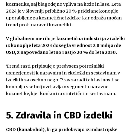
kozmetike, saj blagodejno vpliva na kožo in lase. Leta
2024 je v Sloveniji približno 20 % pridelane konoplje
uporabljene za kozmetične izdelke, kar odraža močan
trend proti naravni kozmetiki.
V globalnem merilu je kozmetična industrija z izdelki
iz konoplje leta 2023 dosegla vrednost 2,8 milijarde
USD, z napovedano letno rastjo 20 % do leta 2030.
Trend rasti pripisujejo predvsem potrošniški
usmerjenosti k naravnim in ekološkim sestavinam v
izdelkih za osebno nego. Prav zaradi teh lastnosti se
konoplja vse bolj uveljavlja v segmentu naravne
kozmetike, kjer konkurira sintetičnim sestavinam.
5. Zdravila in CBD izdelki
CBD (kanabidiol), ki ga pridobivajo iz industrijske