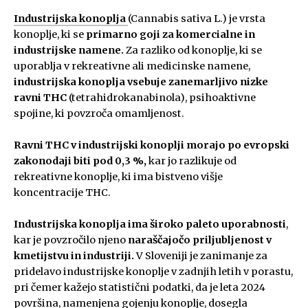
Industrijska konoplja
(Cannabis sativa L.) je vrsta
konoplje, ki se
primarno goji za komercialne in
industrijske namene.
Za razliko od konoplje, ki se
uporablja v rekreativne ali medicinske namene,
industrijska konoplja vsebuje zanemarljivo nizke
ravni THC
(tetrahidrokanabinola), psihoaktivne
spojine, ki povzroča omamljenost.
Ravni THC v industrijski konoplji morajo po evropski
zakonodaji biti pod 0,3 %,
kar jo razlikuje od
rekreativne konoplje, ki ima bistveno višje
koncentracije THC.
Industrijska konoplja ima široko paleto uporabnosti
,
kar je povzročilo njeno
naraščajočo priljubljenost v
kmetijstvu in industriji.
V Sloveniji je zanimanje za
pridelavo industrijske konoplje v zadnjih letih v porastu,
pri čemer kažejo statistični podatki, da je leta 2024
površina, namenjena gojenju konoplje, dosegla