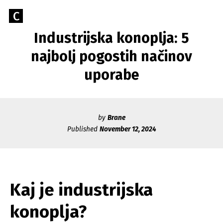
Skip
Go
C
to
Caerus
to
content
Industrijska konoplja: 5
Blog
CAERUS
the
home
najbolj pogostih načinov
page
uporabe
of
Caerus
by
Brane
Published
November 12, 2024
Kaj je industrijska
konoplja?