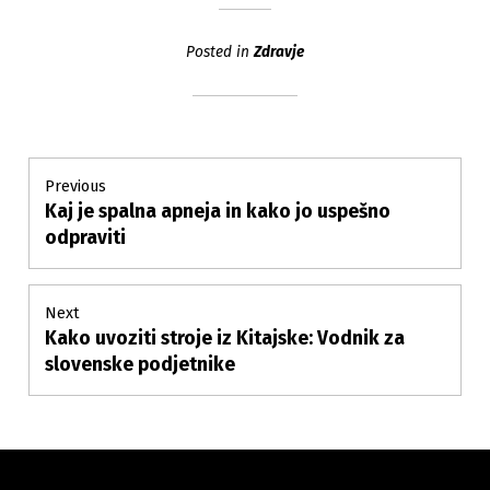
Posted in
Zdravje
Post
Previous
Kaj je spalna apneja in kako jo uspešno
Previous
navigation
post:
odpraviti
Next
Kako uvoziti stroje iz Kitajske: Vodnik za
Next
post:
slovenske podjetnike