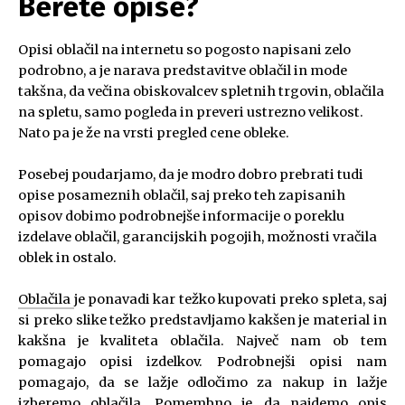
Berete opise?
Opisi oblačil na internetu so pogosto napisani zelo
podrobno, a je narava predstavitve oblačil in mode
takšna, da večina obiskovalcev spletnih trgovin, oblačila
na spletu, samo pogleda in preveri ustrezno velikost.
Nato pa je že na vrsti pregled cene obleke.
Posebej poudarjamo, da je modro dobro prebrati tudi
opise posameznih oblačil, saj preko teh zapisanih
opisov dobimo podrobnejše informacije o poreklu
izdelave oblačil, garancijskih pogojih, možnosti vračila
oblek in ostalo.
Oblačila
je ponavadi kar težko kupovati preko spleta, saj
si preko slike težko predstavljamo kakšen je material in
kakšna je kvaliteta oblačila. Največ nam ob tem
pomagajo opisi izdelkov. Podrobnejši opisi nam
pomagajo, da se lažje odločimo za nakup in lažje
izberemo oblačila. Pomembno je, da najdemo opis