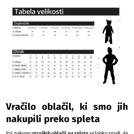
Vračilo oblačil, ki smo jih
nakupili preko spleta
Pri nakupu
otroških oblačil na spletu
se lahko zgodi, da