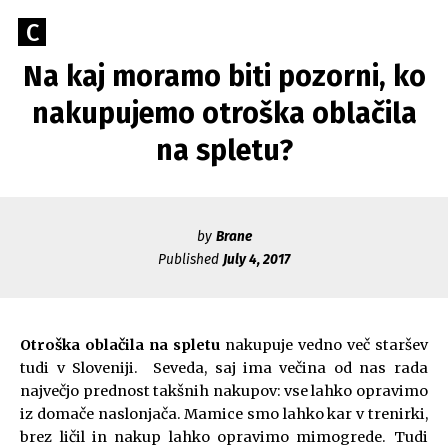
Skip
Go
C
to
Caerus
to
content
Na kaj moramo biti pozorni, ko
Blog
CAERUS
the
home
nakupujemo otroška oblačila
page
na spletu?
of
Caerus
by
Brane
Published
July 4, 2017
Otroška oblačila na spletu
nakupuje vedno več staršev
tudi v Sloveniji. Seveda, saj ima večina od nas rada
največjo prednost takšnih nakupov: vse lahko opravimo
iz domače naslonjača. Mamice smo lahko kar v trenirki,
brez ličil in nakup lahko opravimo mimogrede. Tudi