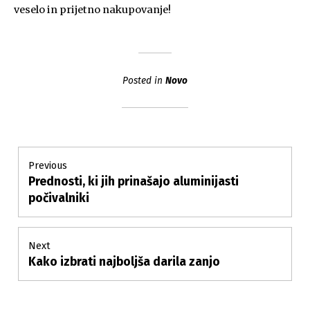
veselo in prijetno nakupovanje!
Posted in
Novo
Post
Previous
Prednosti, ki jih prinašajo aluminijasti
Previous
navigation
post:
počivalniki
Next
Kako izbrati najboljša darila zanjo
Next
post: