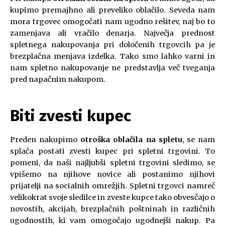
kupimo premajhno ali preveliko oblačilo. Seveda nam
mora trgovec omogočati nam ugodno rešitev, naj bo to
zamenjava ali vračilo denarja. Največja prednost
spletnega nakupovanja pri določenih trgovcih pa je
brezplačna menjava izdelka. Tako smo lahko varni in
nam spletno nakupovanje ne predstavlja več tveganja
pred napačnim nakupom.
Biti zvesti kupec
Preden nakupimo
otroška oblačila na spletu
, se nam
splača postati zvesti kupec pri spletni trgovini. To
pomeni, da naši najljubši spletni trgovini sledimo, se
vpišemo na njihove novice ali postanimo njihovi
prijatelji na socialnih omrežjih. Spletni trgovci namreč
velikokrat svoje sledilce in zveste kupce tako obvesčajo o
novostih, akcijah, brezplačnih poštninah in različnih
ugodnostih, ki vam omogočajo ugodnejši nakup. Pa