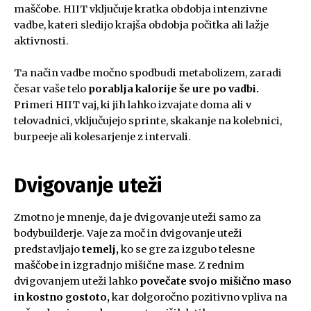
maščobe. HIIT vključuje kratka obdobja intenzivne
vadbe, kateri sledijo krajša obdobja počitka ali lažje
aktivnosti.
Ta način vadbe močno spodbudi metabolizem, zaradi
česar vaše telo
porablja kalorije še ure po vadbi.
Primeri HIIT vaj, ki jih lahko izvajate doma ali v
telovadnici, vključujejo sprinte, skakanje na kolebnici,
burpeeje ali kolesarjenje z intervali.
Dvigovanje uteži
Zmotno je mnenje, da je dvigovanje uteži samo za
bodybuilderje. Vaje za moč in dvigovanje uteži
predstavljajo
temelj,
ko se gre za izgubo telesne
maščobe in izgradnjo mišične mase. Z rednim
dvigovanjem uteži lahko
povečate svojo mišično maso
in kostno gostoto,
kar dolgoročno pozitivno vpliva na