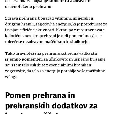
da se vadba za hujšanje
kombinira z zdravo in
uravnoteženo prehrano.
Zdrava prehrana, bogata z vitamini, minerali in
drugimi hranili, zagotavlja energijo, ki jo potrebujete za
izvajanje fizične aktivnosti, hkrati pa z njo uravnavate
kalorični vnos. Pri prehrani je tudi pomembno, da se
odrečete nezdravim maščobam in sladkorju.
Tako uravnotežena prehrana kot redna vadba sta
izjemno pomembni
za učinkovito in uspešno hujšanje,
saj s tem telo oskrbite z esencialnimi hranili in
zagotovite, da telo za energijo porablja vaše maščobne
zaloge.
Pomen prehrana in
prehranskih dodatkov za