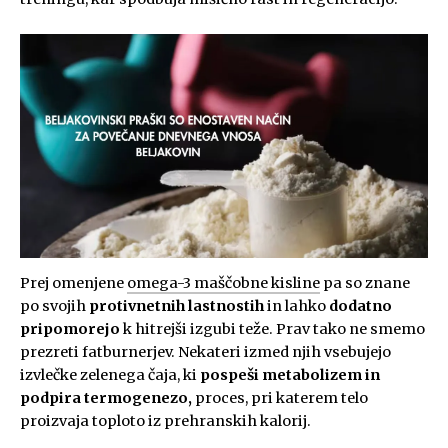
Prej omenjene
omega-3 maščobne kisline
pa so znane
po svojih
protivnetnih lastnostih
in lahko
dodatno
pripomorejo
k hitrejši izgubi teže. Prav tako ne smemo
prezreti fatburnerjev. Nekateri izmed njih vsebujejo
izvlečke zelenega čaja, ki
pospeši metabolizem in
podpira termogenezo,
proces, pri katerem telo
proizvaja toploto iz prehranskih kalorij.