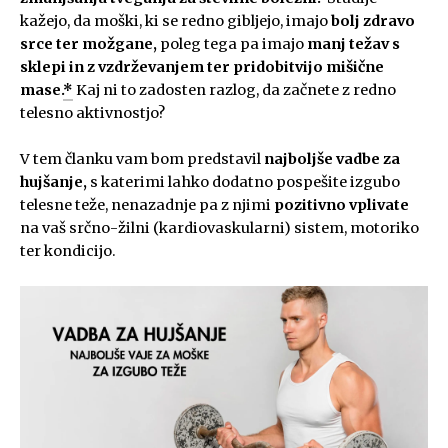
kažejo, da moški, ki se redno gibljejo, imajo
bolj zdravo
srce ter možgane,
poleg tega pa imajo
manj težav s
sklepi in z vzdrževanjem ter pridobitvijo mišične
mase.
*
Kaj ni to zadosten razlog, da začnete z redno
telesno aktivnostjo?
V tem članku vam bom predstavil
najboljše vadbe za
hujšanje,
s katerimi lahko dodatno pospešite izgubo
telesne teže, nenazadnje pa z njimi
pozitivno vplivate
na vaš srčno-žilni (kardiovaskularni) sistem, motoriko
ter kondicijo.