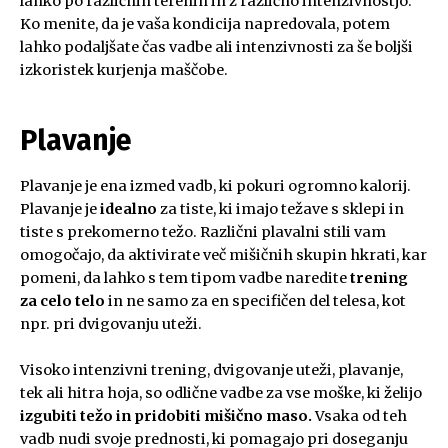
lahko po različnih terenih in z različno intenzivnostjo.
Ko menite, da je vaša kondicija napredovala, potem
lahko podaljšate čas vadbe ali intenzivnosti za še boljši
izkoristek kurjenja maščobe.
Plavanje
Plavanje je ena izmed vadb, ki pokuri ogromno kalorij.
Plavanje je
idealno
za tiste, ki imajo težave s sklepi in
tiste s prekomerno težo. Različni plavalni stili vam
omogočajo, da aktivirate več mišičnih skupin hkrati, kar
pomeni, da lahko s tem tipom vadbe naredite
trening
za celo telo
in ne samo za en specifičen del telesa, kot
npr. pri dvigovanju uteži.
Visoko intenzivni trening, dvigovanje uteži, plavanje,
tek ali hitra hoja, so odlične vadbe za vse moške, ki želijo
izgubiti težo in pridobiti mišično maso.
Vsaka od teh
vadb nudi svoje prednosti, ki pomagajo pri doseganju