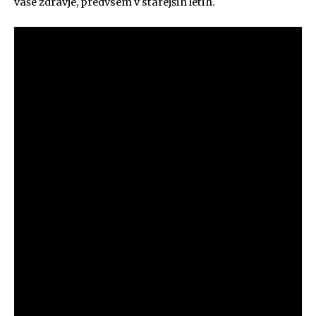
vaše zdravje, predvsem v starejših letih.