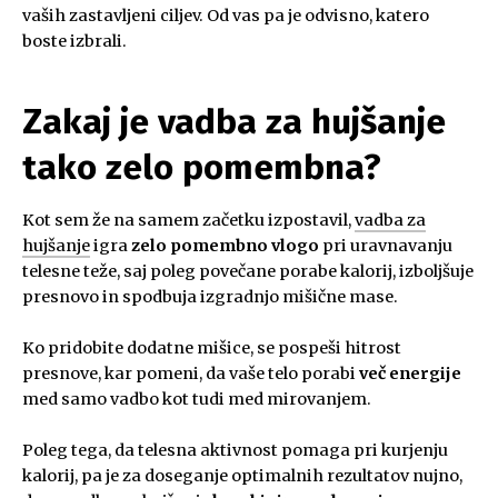
vaših zastavljeni ciljev. Od vas pa je odvisno, katero
boste izbrali.
Zakaj je vadba za hujšanje
tako zelo pomembna?
Kot sem že na samem začetku izpostavil,
vadba za
hujšanje
igra
zelo pomembno vlogo
pri uravnavanju
telesne teže, saj poleg povečane porabe kalorij, izboljšuje
presnovo in spodbuja izgradnjo mišične mase.
Ko pridobite dodatne mišice, se pospeši hitrost
presnove, kar pomeni, da vaše telo porabi
več energije
med samo vadbo kot tudi med mirovanjem.
Poleg tega, da telesna aktivnost pomaga pri kurjenju
kalorij, pa je za doseganje optimalnih rezultatov nujno,