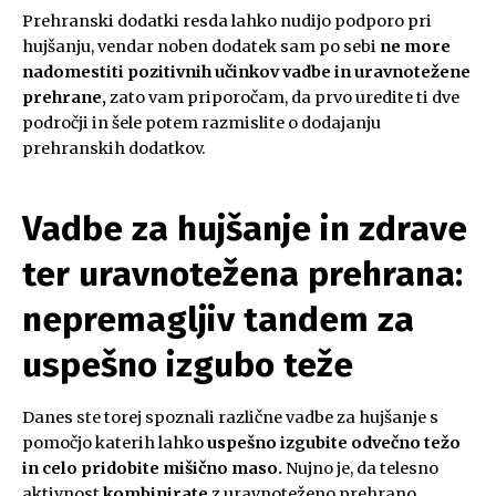
Prehranski dodatki resda lahko nudijo podporo pri
hujšanju, vendar noben dodatek sam po sebi
ne more
nadomestiti pozitivnih učinkov vadbe in uravnotežene
prehrane,
zato vam priporočam, da prvo uredite ti dve
področji in šele potem razmislite o dodajanju
prehranskih dodatkov.
Vadbe za hujšanje in zdrave
ter uravnotežena prehrana:
nepremagljiv tandem za
uspešno izgubo teže
Danes ste torej spoznali različne vadbe za hujšanje s
pomočjo katerih lahko
uspešno izgubite odvečno težo
in celo pridobite mišično maso.
Nujno je, da telesno
aktivnost
kombinirate
z uravnoteženo prehrano,