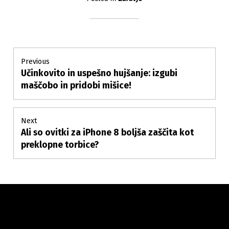
Post
Previous
Učinkovito in uspešno hujšanje: izgubi
Previous
navigation
post:
maščobo in pridobi mišice!
Next
Ali so ovitki za iPhone 8 boljša zaščita kot
Next
post:
preklopne torbice?