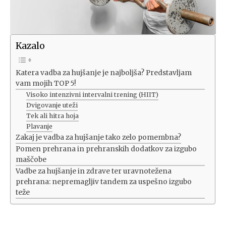
Kazalo
Katera vadba za hujšanje je najboljša? Predstavljam
vam mojih TOP 5!
Visoko intenzivni intervalni trening (HIIT)
Dvigovanje uteži
Tek ali hitra hoja
Plavanje
Zakaj je vadba za hujšanje tako zelo pomembna?
Pomen prehrana in prehranskih dodatkov za izgubo
maščobe
Vadbe za hujšanje in zdrave ter uravnotežena
prehrana: nepremagljiv tandem za uspešno izgubo
teže