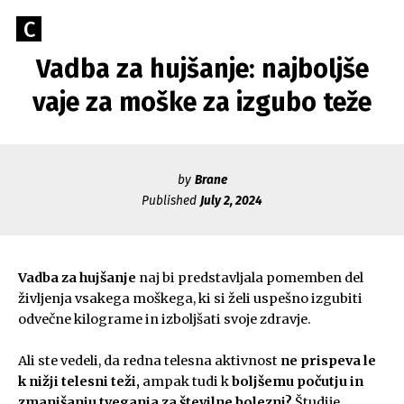
Skip
Go
C
to
Caerus
to
content
Vadba za hujšanje: najboljše
Blog
CAERUS
the
home
vaje za moške za izgubo teže
page
of
Caerus
by
Brane
Published
July 2, 2024
Vadba za hujšanje
naj bi predstavljala pomemben del
življenja vsakega moškega, ki si želi uspešno izgubiti
odvečne kilograme in izboljšati svoje zdravje.
Ali ste vedeli, da redna telesna aktivnost
ne prispeva le
k nižji telesni teži,
ampak tudi k
boljšemu počutju in
zmanjšanju tveganja za številne bolezni?
Študije