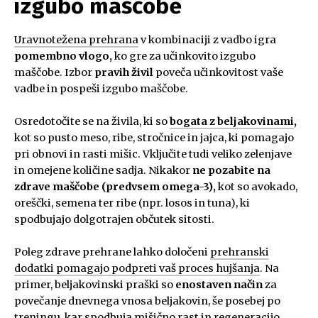
izgubo maščobe
Uravnotežena prehrana
v kombinaciji z vadbo igra
pomembno vlogo,
ko gre za učinkovito izgubo
maščobe. Izbor
pravih živil
poveča učinkovitost vaše
vadbe in pospeši izgubo maščobe.
Osredotočite se na živila, ki so
bogata z beljakovinami
,
kot so pusto meso, ribe, stročnice in jajca, ki pomagajo
pri obnovi in rasti mišic. Vključite tudi veliko zelenjave
in omejene količine sadja. Nikakor
ne pozabite na
zdrave maščobe (predvsem omega-3),
kot so avokado,
oreščki, semena ter ribe (npr. losos in tuna), ki
spodbujajo dolgotrajen občutek sitosti.
Poleg zdrave prehrane lahko določeni
prehranski
dodatki pomagajo podpreti vaš proces hujšanja
. Na
primer, beljakovinski praški so
enostaven način
za
povečanje dnevnega vnosa beljakovin, še posebej po
treningu, kar spodbuja mišično rast in regeneracijo.