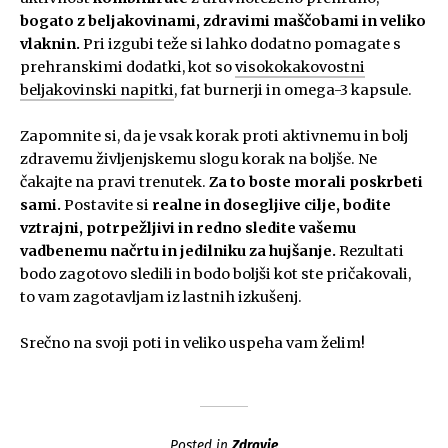
bogato z beljakovinami, zdravimi maščobami in veliko
vlaknin.
Pri izgubi teže si lahko dodatno pomagate s
prehranskimi dodatki, kot so
visokokakovostni
beljakovinski napitki
, fat burnerji in omega-3 kapsule.
Zapomnite si, da je vsak korak proti aktivnemu in bolj
zdravemu življenjskemu slogu korak na boljše. Ne
čakajte na pravi trenutek.
Za to boste morali poskrbeti
sami.
Postavite si
realne in dosegljive cilje, bodite
vztrajni, potrpežljivi in redno sledite vašemu
vadbenemu načrtu in jedilniku za hujšanje.
Rezultati
bodo zagotovo sledili in bodo boljši kot ste pričakovali,
to vam zagotavljam iz lastnih izkušenj.
Srečno na svoji poti in veliko uspeha vam želim!
Posted in
Zdravje