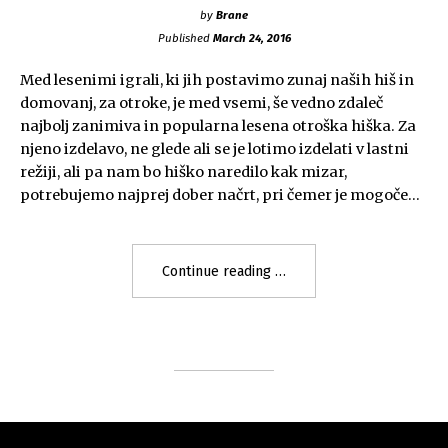
by
Brane
Published
March 24, 2016
Med lesenimi igrali, ki jih postavimo zunaj naših hiš in
domovanj, za otroke, je med vsemi, še vedno zdaleč
najbolj zanimiva in popularna lesena otroška hiška. Za
njeno izdelavo, ne glede ali se je lotimo izdelati v lastni
režiji, ali pa nam bo hiško naredilo kak mizar,
potrebujemo najprej dober načrt, pri čemer je mogoče…
"Lesena
Continue reading
otroška
hiška"