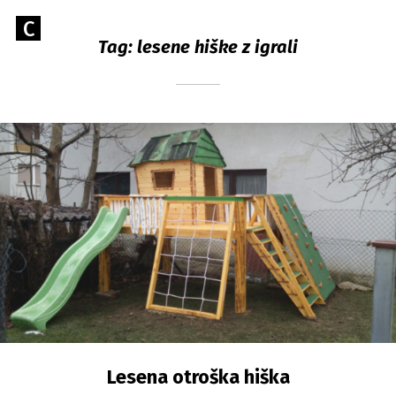
Skip
Go
C
to
Caerus Blog
Tag:
lesene hiške z igrali
to
content
CAERUS
the
home
page
of
Caerus
Lesena otroška hiška