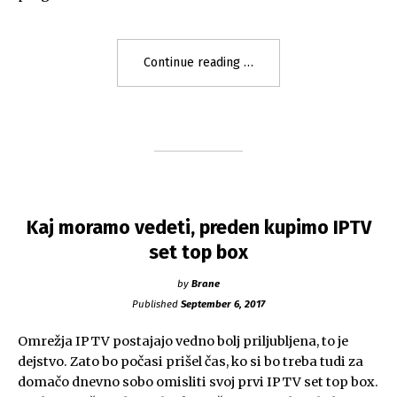
"Microsoft
Continue reading
je
dal
IPTV
nov
zagon
s
platformo
Kaj moramo vedeti, preden kupimo IPTV
Mediaroom"
set top box
by
Brane
Published
September 6, 2017
Omrežja IPTV postajajo vedno bolj priljubljena, to je
dejstvo. Zato bo počasi prišel čas, ko si bo treba tudi za
domačo dnevno sobo omisliti svoj prvi IPTV set top box.