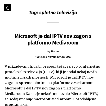
Skip
Go
C
to
Caerus Blog
Tag:
spletna televizija
to
content
CAERUS
the
home
page
of
Microsoft je dal IPTV nov zagon s
Caerus
platformo Mediaroom
by
Brane
Published
November 29, 2017
V prizadevanjih, da bi presegli težave s svojo internetno
protokolsko televizijo (IPTV), ki ji je dodal nekaj novih
multimedijskih možnosti. Microsoft je dal IPTV nov
zagon s spremembo imena platforme v Mediaroom.
Microsoft je dal IPTV nov zagon s platformo
Mediaroom Kar se je nekoč imenovalo Microsoft IPTV,
se sedaj imenuje Microsoft Mediaroom. Posodobljena
programska…