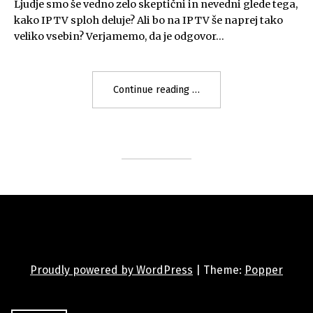
Ljudje smo še vedno zelo skeptični in nevedni glede tega,
kako IPTV sploh deluje? Ali bo na IPTV še naprej tako
veliko vsebin? Verjamemo, da je odgovor…
"Kaj
Continue reading
moramo
vedeti,
preden
kupimo
IPTV
set
top
box"
Proudly powered by WordPress
|
Theme:
Popper