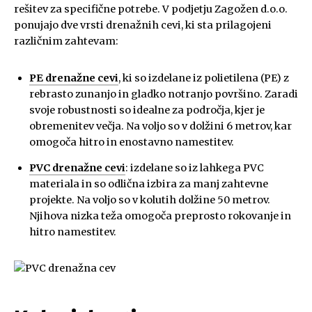
rešitev za specifične potrebe. V podjetju Zagožen d.o.o.
ponujajo dve vrsti drenažnih cevi, ki sta prilagojeni
različnim zahtevam:
PE drenažne cevi
, ki so izdelane iz polietilena (PE) z
rebrasto zunanjo in gladko notranjo površino. Zaradi
svoje robustnosti so idealne za področja, kjer je
obremenitev večja. Na voljo so v dolžini 6 metrov, kar
omogoča hitro in enostavno namestitev.
PVC drenažne cevi
: izdelane so iz lahkega PVC
materiala in so odlična izbira za manj zahtevne
projekte. Na voljo so v kolutih dolžine 50 metrov.
Njihova nizka teža omogoča preprosto rokovanje in
hitro namestitev.