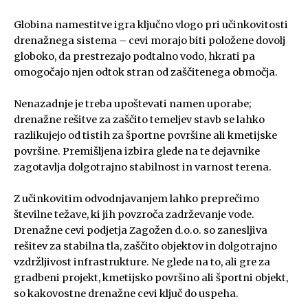
Globina namestitve igra ključno vlogo pri učinkovitosti
drenažnega sistema – cevi morajo biti položene dovolj
globoko, da prestrezajo podtalno vodo, hkrati pa
omogočajo njen odtok stran od zaščitenega območja.
Nenazadnje je treba upoštevati namen uporabe;
drenažne rešitve za zaščito temeljev stavb se lahko
razlikujejo od tistih za športne površine ali kmetijske
površine. Premišljena izbira glede na te dejavnike
zagotavlja dolgotrajno stabilnost in varnost terena.
Z učinkovitim odvodnjavanjem lahko preprečimo
številne težave, ki jih povzroča zadrževanje vode.
Drenažne cevi podjetja Zagožen d.o.o. so zanesljiva
rešitev za stabilna tla, zaščito objektov in dolgotrajno
vzdržljivost infrastrukture. Ne glede na to, ali gre za
gradbeni projekt, kmetijsko površino ali športni objekt,
so kakovostne drenažne cevi ključ do uspeha.