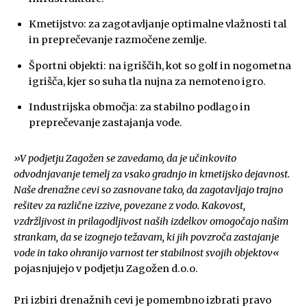
Kmetijstvo: za zagotavljanje optimalne vlažnosti tal
in preprečevanje razmočene zemlje.
Športni objekti: na igriščih, kot so golf in nogometna
igrišča, kjer so suha tla nujna za nemoteno igro.
Industrijska območja: za stabilno podlago in
preprečevanje zastajanja vode.
»V podjetju Zagožen se zavedamo, da je učinkovito
odvodnjavanje temelj za vsako gradnjo in kmetijsko dejavnost.
Naše drenažne cevi so zasnovane tako, da zagotavljajo trajno
rešitev za različne izzive, povezane z vodo. Kakovost,
vzdržljivost in prilagodljivost naših izdelkov omogočajo našim
strankam, da se izognejo težavam, ki jih povzroča zastajanje
vode in tako ohranijo varnost ter stabilnost svojih objektov«
pojasnjujejo v podjetju Zagožen d.o.o.
Pri izbiri drenažnih cevi je pomembno izbrati pravo