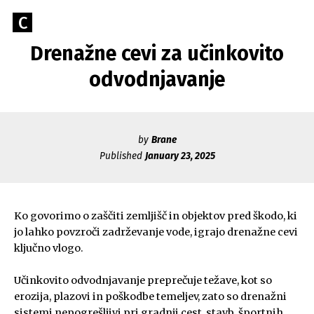
Skip
Go
C
to
Caerus
to
content
Drenažne cevi za učinkovito
Blog
CAERUS
the
home
odvodnjavanje
page
of
Caerus
by
Brane
Published
January 23, 2025
Ko govorimo o zaščiti zemljišč in objektov pred škodo, ki
jo lahko povzroči zadrževanje vode, igrajo drenažne cevi
ključno vlogo.
Učinkovito odvodnjavanje preprečuje težave, kot so
erozija, plazovi in poškodbe temeljev, zato so drenažni
sistemi nepogrešljivi pri gradnji cest, stavb, športnih