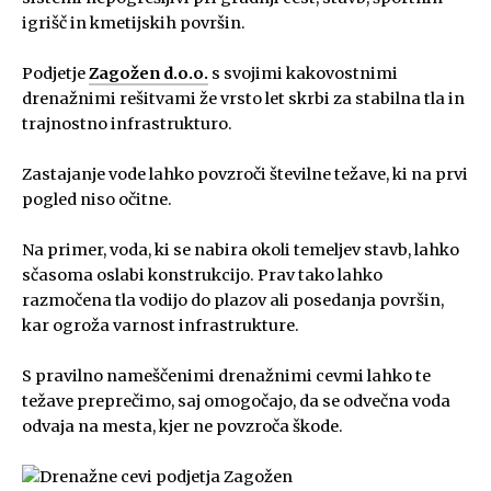
igrišč in kmetijskih površin.
Podjetje
Zagožen d.o.o.
s svojimi kakovostnimi
drenažnimi rešitvami že vrsto let skrbi za stabilna tla in
trajnostno infrastrukturo.
Zastajanje vode lahko povzroči številne težave, ki na prvi
pogled niso očitne.
Na primer, voda, ki se nabira okoli temeljev stavb, lahko
sčasoma oslabi konstrukcijo. Prav tako lahko
razmočena tla vodijo do plazov ali posedanja površin,
kar ogroža varnost infrastrukture.
S pravilno nameščenimi drenažnimi cevmi lahko te
težave preprečimo, saj omogočajo, da se odvečna voda
odvaja na mesta, kjer ne povzroča škode.