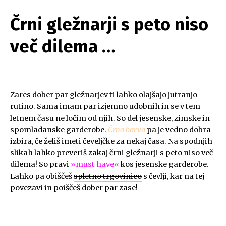
Črni gležnarji s peto niso
več dilema …
.
Zares dober par gležnarjev ti lahko olajšajo jutranjo
rutino. Sama imam par izjemno udobnih in se v tem
letnem času ne ločim od njih. So del jesenske, zimske in
spomladanske garderobe.
Črna barva
pa je vedno dobra
izbira, če želiš imeti čeveljčke za nekaj časa. Na spodnjih
slikah lahko preveriš zakaj črni gležnarji s peto niso več
dilema! So pravi
»must have«
kos jesenske garderobe.
Lahko pa obiščeš
spletno trgovinico
s čevlji, kar na tej
povezavi in poiščeš dober par zase!
.