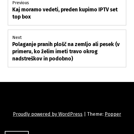
Post
Previous
Kaj moramo vedeti, preden kupimo IPTV set
Previous
navigation
post:
top box
Next
Polaganje pranih plošč na zemljo ali pesek (v
Next
post:
primeru, ko želim imeti travo okrog
nadstreškov in podobno)
Proudly powered by WordPress
|
Theme:
Popper