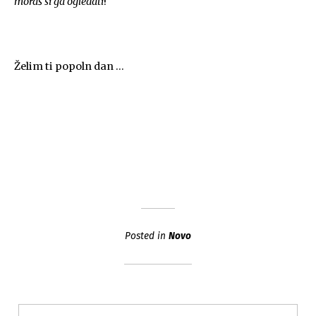
moraš si ga ogledati
!
.
Želim ti popoln dan …
Posted in
Novo