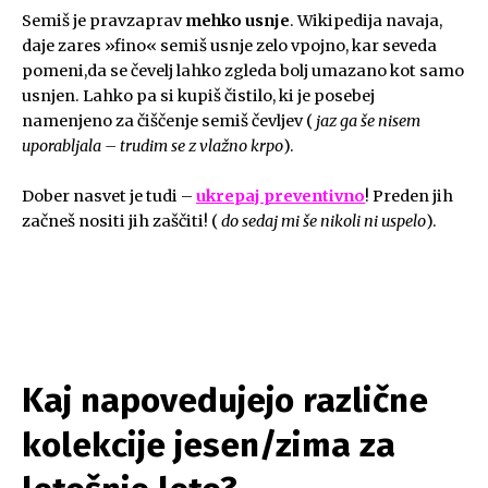
Semiš je pravzaprav
mehko usnje
. Wikipedija navaja,
daje zares »fino« semiš usnje zelo vpojno, kar seveda
pomeni,da se čevelj lahko zgleda bolj umazano kot samo
usnjen. Lahko pa si kupiš čistilo, ki je posebej
namenjeno za čiščenje semiš čevljev (
jaz ga še nisem
uporabljala – trudim se z vlažno krpo
).
Dober nasvet je tudi –
ukrepaj preventivno
! Preden jih
začneš nositi jih zaščiti! (
do sedaj mi še nikoli ni uspelo
).
.
Kaj napovedujejo različne
kolekcije jesen/zima za