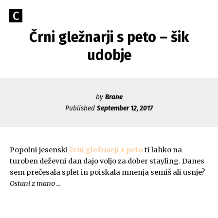
Skip
Go
C
to
Caerus
to
content
Črni gležnarji s peto – šik
Blog
CAERUS
the
home
udobje
page
of
Caerus
by
Brane
Published
September 12, 2017
Popolni jesenski
črni gležnarji s peto
ti lahko na
turoben deževni dan dajo voljo za dober stayling. Danes
sem prečesala splet in poiskala mnenja semiš ali usnje?
Ostani z mano …
.