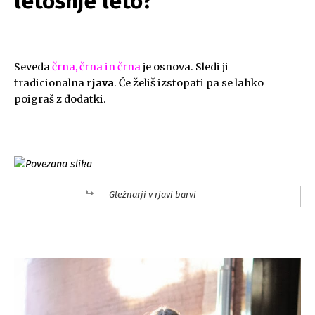
letošnje leto?
.
Seveda
črna, črna in črna
je osnova. Sledi ji
tradicionalna
rjava
. Če želiš izstopati pa se lahko
poigraš z dodatki.
.
Gležnarji v rjavi barvi
.