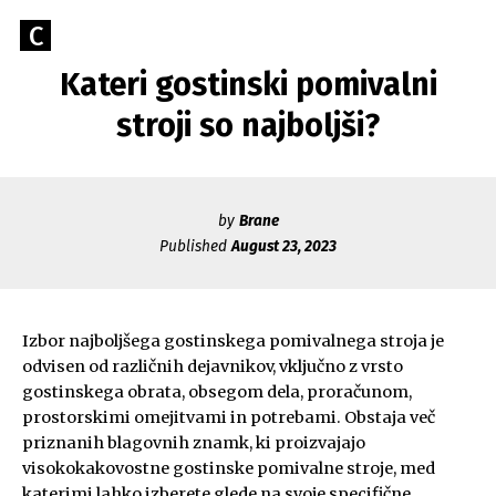
Skip
Go
C
to
Caerus
to
content
Kateri gostinski pomivalni
Blog
CAERUS
the
home
stroji so najboljši?
page
of
Caerus
by
Brane
Published
August 23, 2023
Izbor najboljšega gostinskega pomivalnega stroja je
odvisen od različnih dejavnikov, vključno z vrsto
gostinskega obrata, obsegom dela, proračunom,
prostorskimi omejitvami in potrebami. Obstaja več
priznanih blagovnih znamk, ki proizvajajo
visokokakovostne gostinske pomivalne stroje, med
katerimi lahko izberete glede na svoje specifične