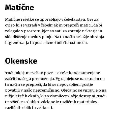
Matične
Matične rešetke se uporabljajo v čebelarstvu. Gre za
oviro, ki se vgradi v čebelnjak in prepreči matici, da bi
zalegala v prostoru, kjer so sati za zorenje nektarja in
skladiščenje medu v panju. Na ta način se lažje ohranja
higieno satja in posledično tudi čistost medu.
Okenske
Tudi tukaj ime veliko pove. Te rešetke so namenjene
zaščiti našega premoženja. Vgrajujejo se na okna in na
ta način se prepreči, da bi se nepovabljeni gostje
povabili v našo nepremičnino. Običajno se vgrajujejo na
nižje ležečih oknih, ki so vlomilcem lažje dostopni. Tudi
te rešetke so lahko izdelane iz različnih materialov,
različnih oblik in velikosti.