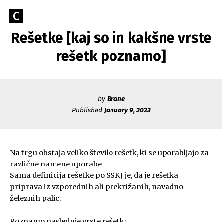
Skip
Go
C
to
Caerus
to
content
Rešetke [kaj so in kakšne vrste
Blog
CAERUS
the
home
rešetk poznamo]
page
of
Caerus
by
Brane
Published
January 9, 2023
Na trgu obstaja veliko število rešetk, ki se uporabljajo za
različne namene uporabe.
Sama definicija rešetke po SSKJ je, da je rešetka
priprava iz vzporednih ali prekrižanih, navadno
železnih palic.
Poznamo naslednje vrste rešetk: