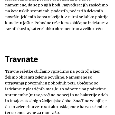
namenjene, da se po njih hodi. Največkrat jih zasledimo
na kovinskih stopnicah, podestih, podestih delovnih
površin, jeklenih konstrukcijah. Z njimi se lahko pokrije
kanale in jaške. Pohodne rešetke so običajno izdelane iz
raznih kovin, katere lahko obremenimo z veliko težo.
Travnate
Travne rešetke običajno vgradimo na področja kjer
želimo ohraniti zelene površine. Namenjene so
utrjevanju povoznih in pohodnih poti. Običajno so
izdelane iz plastičnih mas, ki so odporne na podnebne
spremembe (mraz, vročina, sonce) in na bakterije v tleh
in imajo zato dolgo življenjsko dobo. Značilno za njih je,
da so zelene barve in so tako usklajene z barvo zelenice,
ter so enostavne za montažo.