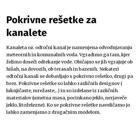
Pokrivne rešetke za
kanalete
Kanaleta oz. odtočni kanal je namenjena odvodnjavanju
meteornih in komunalnih voda. Vgradimo ga tam, kjer
želimo doseči odtekanje vode. Običajno se jih vgrajuje ob
hišah, na dovozih, ob terasah in bazenih. Nekateri
odtočni kanali se dobavljajo s pokrivno rešetko, drugi pa
brez. Pokrivne rešetke so lahko različnih designov (
luknjičaste, mrežaste,..) in so izdelane iz različnih
materialov (umetna masa, pocinkano jeklo, nerjaveče
jeklo, litoželezne). Ko se pokrivne rešetke naveličamo jo
lahko zamenjamo z drugačnim modelom.