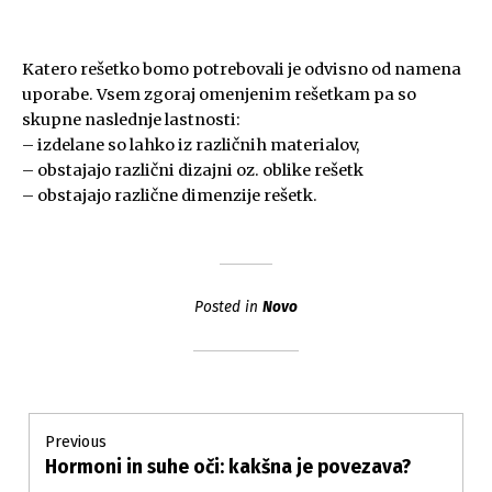
Katero rešetko bomo potrebovali je odvisno od namena
uporabe. Vsem zgoraj omenjenim rešetkam pa so
skupne naslednje lastnosti:
– izdelane so lahko iz različnih materialov,
– obstajajo različni dizajni oz. oblike rešetk
– obstajajo različne dimenzije rešetk.
Posted in
Novo
Post
Previous
Hormoni in suhe oči: kakšna je povezava?
Previous
navigation
post: