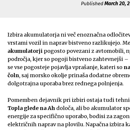
Published
March 20, 
Izbira akumulatorja ni več enoznačna odločitev
vrstami vozil in naprav bistveno razlikujejo. 
akumulatorji
pogosto povezani z avtomobili, n
področja, kjer so pogoji bistveno zahtevnejši – 
se vse pogosteje pojavlja vprašanje, kateri so
na
čoln
, saj morsko okolje prinaša dodatne obremen
dolgotrajna uporaba brez rednega polnjenja.
Pomemben dejavnik pri izbiri ostaja tudi tehn
Topla glede na Ah
določa, ali bo akumulator sp
energije za specifično uporabo, bodisi za zagon
električnih naprav na plovilu. Napačna izbira k