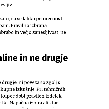
sljiv.
zato, da se lahko
primernost
bam. Pravilno izbrana
brabo in večjo zanesljivost, ne
nline in ne drugje
e drugje
, ni povezano zgolj s
kupne izkušnje. Pri tehničnih
 kupec dobi pravilen izdelek,
ki. Napačna izbira ali star