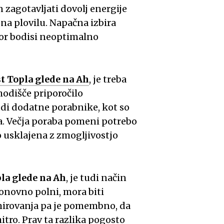
 zagotavljati dovolj energije
na plovilu. Napačna izbira
or bodisi neoptimalno
t Topla glede na Ah
, je treba
zhodišče priporočilo
tudi dodatne porabnike, kot so
ma. Večja poraba pomeni potrebo
o usklajena z zmogljivostjo
la glede na Ah
, je tudi način
onovno polni, mora biti
 mirovanja pa je pomembno, da
itro. Prav ta razlika pogosto