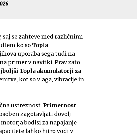
2026
, saj se zahteve med različnimi
Medtem ko so
Topla
jihova uporaba sega tudi na
na primer v navtiki. Prav zato
jboljši Topla akumulatorji za
itve, kot so vlaga, vibracije in
ična ustreznost.
Primernost
osoben zagotavljati dovolj
 motorja bodisi za napajanje
apacitete lahko hitro vodi v