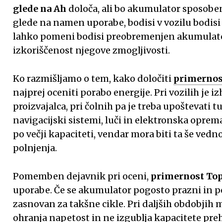
glede na Ah
določa, ali bo akumulator sposoben
glede na namen uporabe, bodisi v vozilu bodisi 
lahko pomeni bodisi preobremenjen akumulat
izkoriščenost njegove zmogljivosti.
Ko razmišljamo o tem, kako določiti
primernos
najprej oceniti porabo energije. Pri vozilih je i
proizvajalca, pri čolnih pa je treba upoštevati 
navigacijski sistemi, luči in elektronska opre
po večji kapaciteti, vendar mora biti ta še vedn
polnjenja.
Pomemben dejavnik pri oceni,
primernost Top
uporabe. Če se akumulator pogosto prazni in p
zasnovan za takšne cikle. Pri daljših obdobjih
ohranja napetost in ne izgublja kapacitete preh