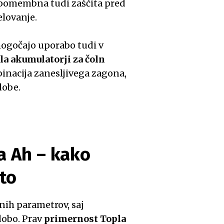
 pomembna tudi zaščita pred
elovanje.
mogočajo uporabo tudi v
la akumulatorji za čoln
inacija zanesljivega zagona,
dobe.
a Ah – kako
eto
čnih parametrov, saj
dobo. Prav
primernost Topla