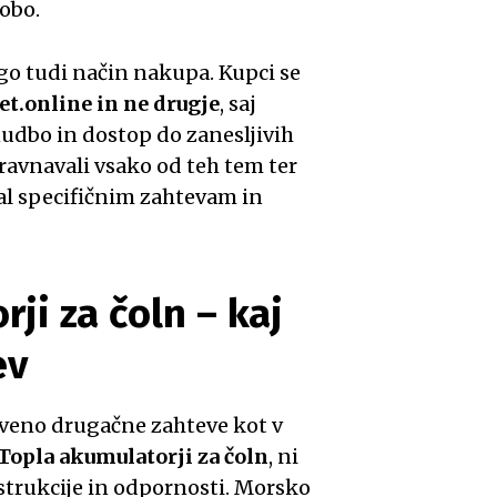
dobo.
o tudi način nakupa. Kupci se
et.online in ne drugje
, saj
nudbo in dostop do zanesljivih
ravnavali vsako od teh tem ter
zal specifičnim zahtevam in
ji za čoln – kaj
ev
tveno drugačne zahteve kot v
 Topla akumulatorji za čoln
, ni
strukcije in odpornosti. Morsko