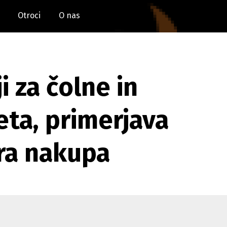
Otroci
O nas
 za čolne in
eta, primerjava
ira nakupa