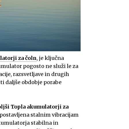
atorji za čoln
, je ključna
mulator pogosto ne služi le za
ije, razsvetljave in drugih
i daljše obdobje porabe
ljši Topla akumulatorji za
zpostavljena stalnim vibracijam
kumulatorja stabilna in