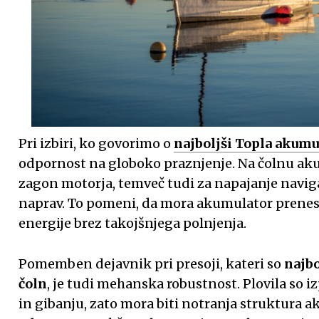
Pri izbiri, ko govorimo o
najboljši Topla akumul
odpornost na globoko praznjenje. Na čolnu aku
zagon motorja, temveč tudi za napajanje navigac
naprav. To pomeni, da mora akumulator prenest
energije brez takojšnjega polnjenja.
Pomemben dejavnik pri presoji, kateri so
najbo
čoln
, je tudi mehanska robustnost. Plovila so i
in gibanju, zato mora biti notranja struktura a