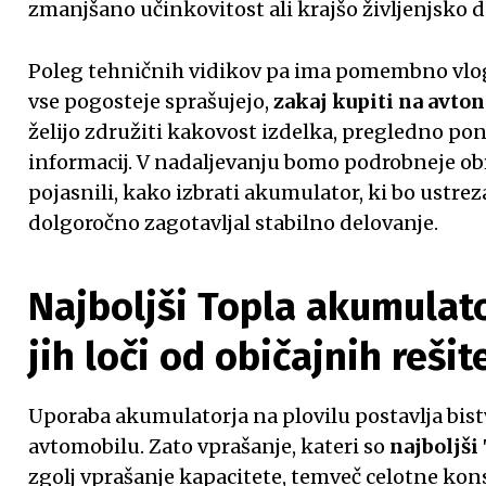
zmanjšano učinkovitost ali krajšo življenjsko 
Poleg tehničnih vidikov pa ima pomembno vlog
vse pogosteje sprašujejo,
zakaj kupiti na avton
želijo združiti kakovost izdelka, pregledno po
informacij. V nadaljevanju bomo podrobneje ob
pojasnili, kako izbrati akumulator, ki bo ustre
dolgoročno zagotavljal stabilno delovanje.
Najboljši Topla akumulator
jih loči od običajnih rešit
Uporaba akumulatorja na plovilu postavlja bis
avtomobilu. Zato vprašanje, kateri so
najboljši
zgolj vprašanje kapacitete, temveč celotne kon