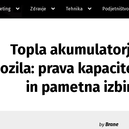
expand
expand
expand
eting
Zdravje
Tehnika
Podjetništvo
child
child
child
menu
menu
menu
Topla akumulatorji
ozila: prava kapacit
in pametna izb
by
Brane