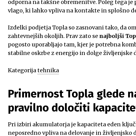
odporna na takšne obremenitve. Poleg tega je
vlago, ki lahko vpliva na kontakte in splošno d
Izdelki podjetja Topla so zasnovani tako, da o
zahtevnejših okoljih. Prav zato se
najboljši Top
pogosto uporabljajo tam, kjer je potrebna komb
stabilne oskrbe z energijo in dolge življenjske 
Kategorija
tehnika
Primernost Topla glede n
pravilno določiti kapacit
Pri izbiri akumulatorja je kapaciteta eden klju
neposredno vpliva na delovanje in življenjsko 