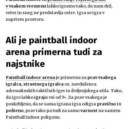
v
vsakem vremenu
lahko igramo tako, da nam dež,
veter in sneg ne predstavlja ovire. Igra se igra v
zaprtem prostoru.
Ali je paintball indoor
arena primerna tudi za
najstnike
Paintball indoor arena
je primerna za
prav vsakega
igralca, strastnega igralca
oz. navdušenca
adrenalinskih taktičnih iger in življenjskega stila. Tako,
da igro lahko
igrajo
vsi od
7+
. Za prav vsakega je
poskrbljeno, da se sama igrana igra odigra
pravično
in
pošteno
, prav tako pa tudi za samo
varnost
na samem
Paintball indoor poligonu.