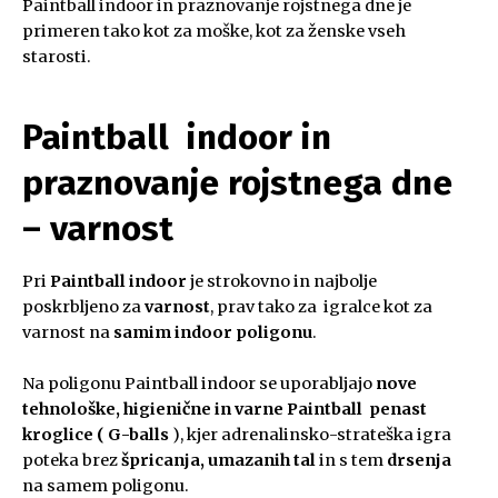
Paintball indoor in praznovanje rojstnega dne je
primeren tako kot za moške, kot za ženske vseh
starosti.
Paintball indoor in
praznovanje rojstnega dne
– varnost
Pri
Paintball indoor
je strokovno in najbolje
poskrbljeno za
varnost
, prav tako za igralce kot za
varnost na
samim indoor poligonu
.
Na poligonu Paintball indoor se uporabljajo
nove
tehnološke, higienične in varne Paintball penast
kroglice ( G-balls
), kjer adrenalinsko-strateška igra
poteka brez
špricanja, umazanih tal
in s tem
drsenja
na samem poligonu.