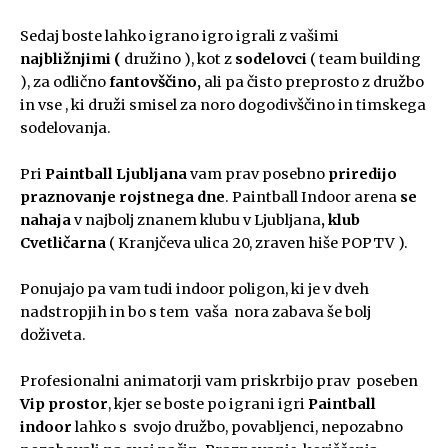
Sedaj boste lahko igrano igro igrali z vašimi
najbližnjimi (
družino ), kot z
sodelovci
( team building
), za odlično
fantovščino,
ali pa čisto preprosto z družbo
in vse , ki druži smisel za noro dogodivščino in timskega
sodelovanja.
Pri
Paintball Ljubljana
vam prav posebno
priredijo
praznovanje rojstnega dne
. Paintball Indoor arena
se
nahaja
v najbolj znanem klubu v Ljubljana
, klub
Cvetličarna
( Kranjčeva ulica 20, zraven hiše POPTV ).
Ponujajo pa vam tudi indoor poligon, ki je v dveh
nadstropjih in bo s tem vaša nora zabava še bolj
doživeta.
Profesionalni animatorji vam priskrbijo prav poseben
Vip prostor
, kjer se boste po igrani igri
Paintball
indoor
lahko s svojo družbo, povabljenci, nepozabno