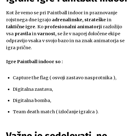
Kot že vemo se pri Paintball indoor in praznovanje
rojstnega dne igrajo
adrenalinske,
strateške
in
taktične igre
. Ko
profesionalni animatorji
razložijo
vsa
pravila
in
varnost,
se že v naprej določene ekipe
odpravijo vsaka v svojo bazo in na znak animatorja se
igra prične.
Igre Paintball indoor so :
Capture the flag ( osvoji zastavo nasprotnika ),
Digitalna zastava,
Digitalna bomba,
Team death match ( izločanje igralca ).
Važno je sodelovati, ne