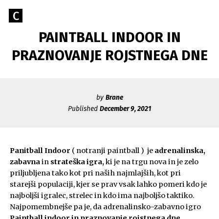
Skip
Go
C
to
Caerus
to
content
PAINTBALL INDOOR IN
Blog
CAERUS
the
home
PRAZNOVANJE ROJSTNEGA DNE
page
of
Caerus
by
Brane
Published
December 9, 2021
Panitball Indoor
( notranji paintball ) je
adrenalinska,
zabavna
in
strateška igra,
ki je na trgu nova in je zelo
priljubljena tako kot pri naših najmlajših, kot pri
starejši populaciji, kjer se prav vsak lahko pomeri kdo je
najboljši igralec, strelec in kdo ima najboljšo taktiko.
Najpomembnejše pa je, da adrenalinsko-zabavno igro
Paintball indoor in
praznovanje rojstnega dne