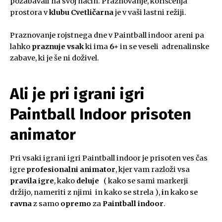
pozabavali na svoj način. Praznovanje, koriščenja
prostora v
klubu Cvetličarna
je v vaši lastni režiji.
Praznovanje rojstnega dne v Paintball indoor areni pa
lahko
praznuje vsak
ki ima
6+
in se veseli adrenalinske
zabave, ki je še ni doživel.
Ali je pri igrani igri
Paintball Indoor prisoten
animator
Pri vsaki igrani igri Paintball indoor je prisoten ves čas
igre
profesionalni animator
, kjer vam razloži vsa
pravila igre
, kako
deluje
( kako se sami markerji
držijo, nameriti z njimi in kako se strela ),
i
n kako se
ravna
z samo
opremo
za
Paintball indoor
.