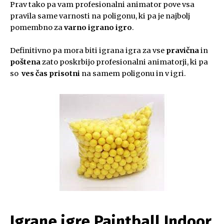
Prav tako pa vam profesionalni animator pove vsa
pravila same varnosti na poligonu, ki pa je najbolj
pomembno za
varno igrano igro
.
Definitivno pa mora biti igrana igra za vse
pravična
in
poštena
zato poskrbijo profesionalni animatorji, ki pa
so
ves čas prisotni
na samem poligonu in v igri.
Igrane igre Paintball Indoor