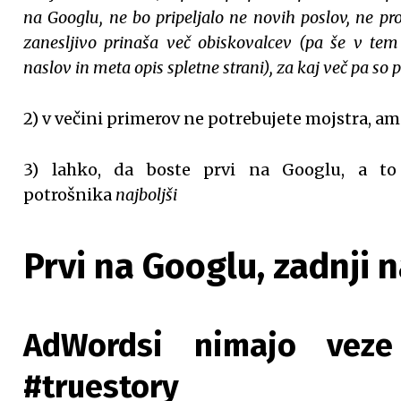
na Googlu, ne bo pripeljalo ne novih poslov, ne p
zanesljivo prinaša več obiskovalcev (pa še v t
naslov in meta opis spletne strani), za kaj več pa so
2) v večini primerov ne potrebujete mojstra, a
3) lahko, da boste prvi na Googlu, a t
potrošnika
najboljši
Prvi na Googlu, zadnji 
AdWordsi nimajo veze 
#truestory