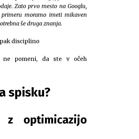
rodaje. Zato prvo mesto na Googlu,
em primeru moramo imeti mikaven
 potrebna še druga znanja.
mpak disciplino
o ne pomeni, da ste v očeh
na spisku?
z optimicazijo