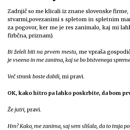
Zadnjič so me klicali iz znane slovenske firme
stvarmi,povezanimi s spletom in spletnim mar
za pogovor, ker me je res zanimalo, kaj mi la
firbčna, priznam).
Bi želeli biti na prvem mestu,
me vpraša gospodič
je vseeno in me zanima, kaj se bo bistvenega sprem
Več strank boste dobili,
mi pravi.
OK, kako hitro pa lahko poskrbite, da bom pr
Že jutri,
pravi.
Hm? Kako, me zanima, saj sem slišala, da to traja po