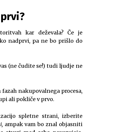
 prvi?
toritvah kar deževala? Če je
ko nadprvi, pa ne bo prišlo do
s (ne čudite se!) tudi ljudje ne
ih fazah nakupovalnega procesa,
upi ali pokliče v prvo.
acijo spletne strani, izberite
i,
ampak vam bo znal objasniti