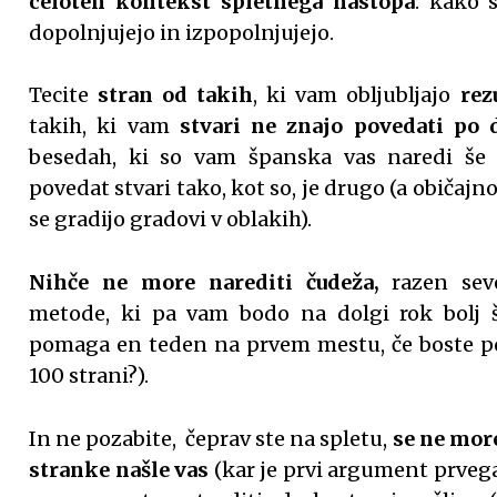
celoten kontekst spletnega nastopa
: kako 
dopolnjujejo in izpopolnjujejo.
Tecite
stran od takih
, ki vam obljubljajo
rez
takih, ki vam
stvari ne znajo povedati po 
besedah, ki so vam španska vas naredi še s
povedat stvari tako, kot so, je drugo (a običajno 
se gradijo gradovi v oblakih).
Nihče ne more narediti čudeža,
razen seve
metode, ki pa vam bodo na dolgi rok bolj š
pomaga en teden na prvem mestu, če boste p
100 strani?).
In ne pozabite, čeprav ste na spletu,
se ne more
stranke našle vas
(kar je prvi argument prveg