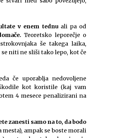
se stvari med sabo povezujejo,
ultate v enem tednu
ali pa od
domače.
Teoretsko leporečje o
trokovnjaka še takega laika,
se niti ne sliši tako lepo, kot če
da če uporablja nedovoljene
kodile kot koristile (kaj vam
otem 4 mesece penalizirani na
te zanesti samo na to, da bodo
a mesta), ampak se boste morali