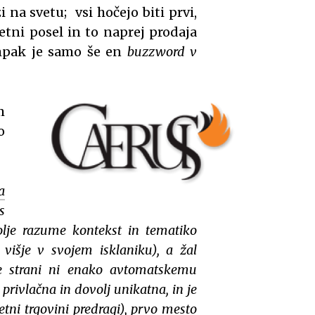
 na svetu; vsi hočejo biti prvi,
letni posel in to naprej prodaja
ampak je samo še en
buzzword v
m
o
a
s
olje razume kontekst in tematiko
i višje v svojem isklaniku), a žal
ne strani ni enako avtomatskemu
privlačna in dovolj unikatna, in je
etni trgovini predragi), prvo mesto