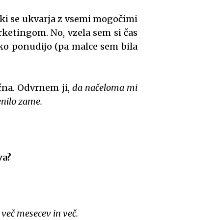
, ki se ukvarja z vsemi mogočimi
ketingom. No, vzela sem si čas
hko ponudijo (pa malce sem bila
na. Odvrnem ji,
da načeloma mi
enilo zame.
va?
 več mesecev in več.