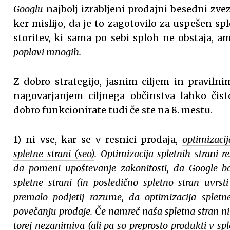
Googlu
najbolj izrabljeni prodajni besedni zvezi
ker mislijo, da je to zagotovilo za uspešen sp
storitev, ki sama po sebi sploh ne obstaja, 
poplavi mnogih.
Z dobro strategijo, jasnim ciljem in pravilni
nagovarjanjem ciljnega občinstva lahko čist
dobro funkcionirate tudi če ste na 8. mestu.
1) ni vse, kar se v resnici prodaja,
optimizacij
spletne strani (seo)
. Optimizacija spletnih strani re
da pomeni upoštevanje zakonitosti, da Google b
spletne strani (in posledično spletno stran uvrst
premalo podjetij razume, da optimizacija splet
povečanju prodaje. Če namreč naša spletna stran ni 
torej nezanimiva (ali pa so preprosto produkti v spl