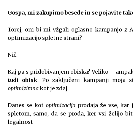
Gospa, mi zakupimo besede in se pojavite tak
Torej, oni bi mi vžgali oglasno kampanjo z 
optimizacijo spletne strani?
Nič.
Kaj pa s pridobivanjem obiska? Veliko – ampa
tudi obisk
. Po zaključeni kampanji moja st
optimizirana
kot je zdaj.
Danes se kot
optimizacija
prodaja že vse, kar 
spletom, samo, da se proda, ker vsi želijo bi
legalnost