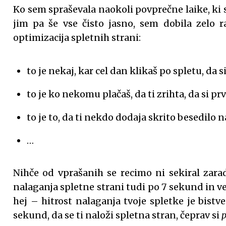
Ko sem spraševala naokoli povprečne laike, ki s
jim pa še vse čisto jasno, sem dobila zelo r
optimizacija spletnih strani:
to je nekaj, kar cel dan klikaš po spletu, da 
to je ko nekomu plačaš, da ti zrihta, da si prv
to je to, da ti nekdo dodaja skrito besedilo n
…
Nihče od vprašanih se recimo ni sekiral zarad
nalaganja spletne strani tudi po 7 sekund in v
hej – hitrost nalaganja tvoje spletke je bist
sekund, da se ti naloži spletna stran, čeprav si
p