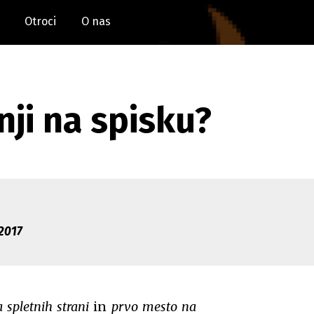
Otroci
O nas
nji na spisku?
 2017
 spletnih strani
in
prvo mesto na