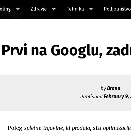
expand
expand
expand
eting
Zdravje
Tehnika
Podjetništvo
child
child
child
menu
menu
menu
Prvi na Googlu, zad
by
Brane
Published
February 9,
Poleg
spletne trgovine, ki prodaja,
sta
optimizacija