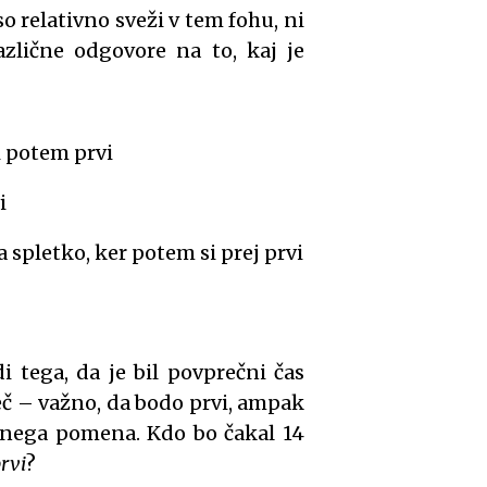
o relativno sveži v tem fohu, ni
azlične odgovore na to, kaj je
si potem prvi
i
a spletko, ker potem si prej prvi
i tega, da je bil povprečni čas
eč – važno, da bodo prvi, ampak
venega pomena. Kdo bo čakal 14
rvi
?