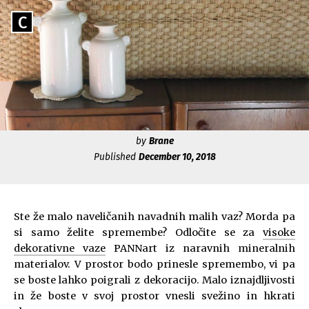
Skip
Go
C
to
Caerus
to
content
Blog
CAERUS
the
home
page
of
Caerus
by
Brane
Published
December 10, 2018
Ste že malo naveličanih navadnih malih vaz? Morda pa
si samo želite spremembe? Odločite se za
visoke
dekorativne vaze
PANNart iz naravnih mineralnih
materialov. V prostor bodo prinesle spremembo, vi pa
se boste lahko poigrali z dekoracijo. Malo iznajdljivosti
in že boste v svoj prostor vnesli svežino in hkrati