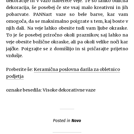
dekoracije in v vazo naberete veje. Te so lahko odlična
dekoracija, še posebej če ste vsaj malo kreativni in jih
pobarvate. PANNart vaze so bele barve, kar vam
omogoča, da se maksimalno poigrate s tem, kaj boste v
njih dali. Na veje lahko obesite tudi vam ljube okraske.
To je še posebej priročno okoli praznikov, saj lahko na
veje obesite božične okraske, ali pa okoli velike noči kar
jajčke. Poigrajte se z domišlijo in si pričarajte prijetno
vzdušje.
Preberite še:
Keramična poslovna darila za obletnico
podjetja
oznake besedila: Visoke dekorativne vaze
Posted in
Novo