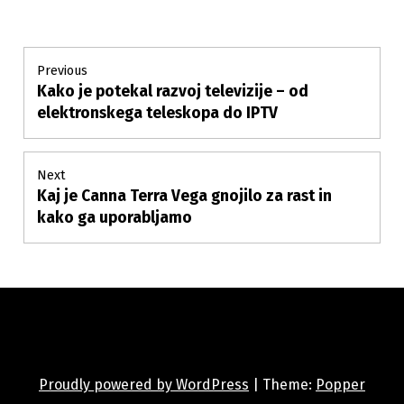
Post
Previous
Kako je potekal razvoj televizije – od
Previous
navigation
post:
elektronskega teleskopa do IPTV
Next
Kaj je Canna Terra Vega gnojilo za rast in
Next
post:
kako ga uporabljamo
Proudly powered by WordPress
|
Theme:
Popper