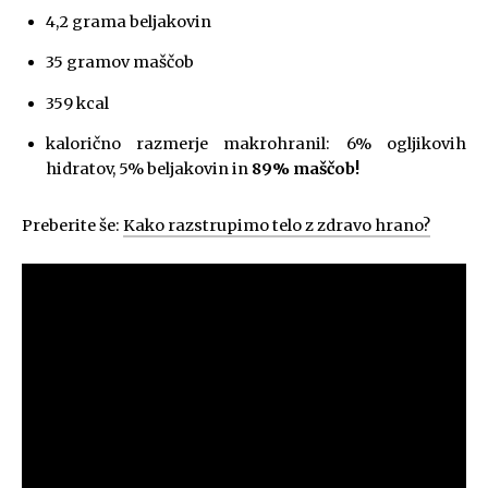
4,2 grama beljakovin
35 gramov maščob
359 kcal
kalorično razmerje makrohranil: 6% ogljikovih
hidratov, 5% beljakovin in
89% maščob!
Preberite še:
Kako razstrupimo telo z zdravo hrano?