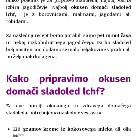
lahko pojemo, je za pripravo sladoleda, najbolj varna
izbira jagodičevje. Najbolj
okusen domači sladoled
lchf,
je z borovnicami, malinami, jagodami ali
robidami.
Za naslednji recept bomo porabili samo
pet minut časa
in nekaj nizkohidratnega jagodičevja. Da bo sladoled
bolj nasiten, mu dodamo še malo beljakovine v prahu ali
po želji malo kolagena.
Kako pripravimo okusen
domači sladoled lchf?
Za dve porciji okusnega in zdravega domačega
sladoleda, potrebujemo naslednje sestavine:
120 gramov kreme iz kokosovega mleka
ali olja
MCT