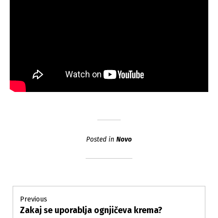
Posted in
Novo
Post
Previous
Zakaj se uporablja ognjičeva krema?
Previous
navigation