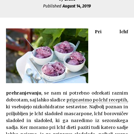
Published
August 14, 2019
Pri lchf
prehranjevanju
, se nam ni potrebno odrekati raznim
dobrotam, saj lahko sladice
pripravimo po lchf receptih,
ki vsebujejo nizkohidratne sestavine. Najbolj poznan in
priljubljen je lchf sladoled mascarpone, lchf borovničev
sladoled in sladoled, ki ga naredimo iz sezonskega
sadja. Ker moramo pri lchf dieti paziti tudi katero sadje