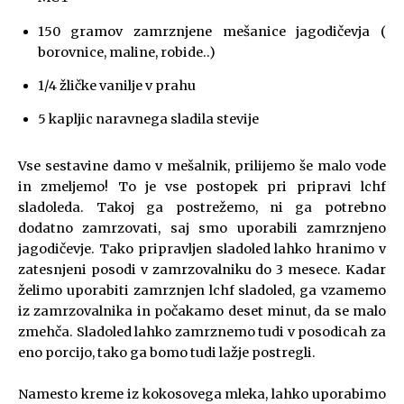
150 gramov zamrznjene mešanice jagodičevja (
borovnice, maline, robide..)
1/4 žličke vanilje v prahu
5 kapljic naravnega sladila stevije
Vse sestavine damo v mešalnik, prilijemo še malo vode
in zmeljemo! To je vse postopek pri pripravi lchf
sladoleda. Takoj ga postrežemo, ni ga potrebno
dodatno zamrzovati, saj smo uporabili zamrznjeno
jagodičevje. Tako pripravljen sladoled lahko hranimo v
zatesnjeni posodi v zamrzovalniku do 3 mesece. Kadar
želimo uporabiti zamrznjen lchf sladoled, ga vzamemo
iz zamrzovalnika in počakamo deset minut, da se malo
zmehča. Sladoled lahko zamrznemo tudi v posodicah za
eno porcijo, tako ga bomo tudi lažje postregli.
Namesto kreme iz kokosovega mleka, lahko uporabimo