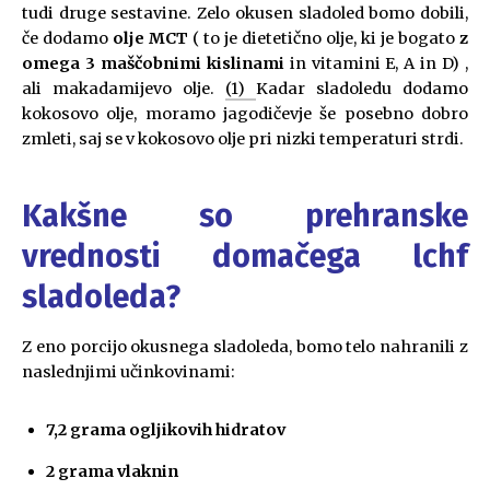
tudi druge sestavine. Zelo okusen sladoled bomo dobili,
če dodamo
olje MCT
( to je dietetično olje, ki je bogato
z
omega 3 maščobnimi kislinami
in vitamini E, A in D) ,
ali makadamijevo olje.
(1)
Kadar sladoledu dodamo
kokosovo olje, moramo jagodičevje še posebno dobro
zmleti, saj se v kokosovo olje pri nizki temperaturi strdi.
Kakšne so prehranske
vrednosti domačega lchf
sladoleda?
Z eno porcijo okusnega sladoleda, bomo telo nahranili z
naslednjimi učinkovinami:
7,2 grama ogljikovih hidratov
2 grama vlaknin