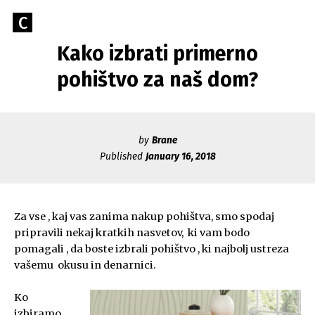
Skip
Go
C
to
Caerus
to
content
Kako izbrati primerno
Blog
CAERUS
the
home
pohištvo za naš dom?
page
of
Caerus
by
Brane
Published
January 16, 2018
Za vse , kaj vas zanima nakup pohištva, smo spodaj
pripravili nekaj kratkih nasvetov, ki vam bodo
pomagali , da boste izbrali pohištvo , ki najbolj ustreza
vašemu okusu in denarnici.
Ko
izbiramo