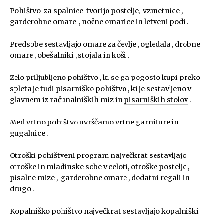
Pohištvo za spalnice tvorijo postelje, vzmetnice ,
garderobne omare , nočne omarice in letveni podi .
Predsobe sestavljajo omare za čevlje , ogledala , drobne
omare , obešalniki , stojala in koši .
Zelo priljubljeno pohištvo , ki se ga pogosto kupi preko
spleta je tudi pisarniško pohištvo , ki je sestavljeno v
glavnem iz računalniških miz in
pisarniških stolov
.
Med vrtno pohištvo uvrščamo vrtne garniture in
gugalnice .
Otroški pohištveni program največkrat sestavljajo
otroške in mladinske sobe v celoti, otroške postelje ,
pisalne mize , garderobne omare , dodatni regali in
drugo .
Kopalniško pohištvo največkrat sestavljajo kopalniški