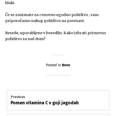
bloki .
Če se zanimate za cenovno ugodno pohištvo , vam
priporočamo nakup pohištva na povezavi.
Besede, uporabljene v besedilu: Kako izbrati primerno
pohištvo za naš dom?
Posted in
Novo
Post
Previous
Pomen vitamina C v goji jagodah
Previous
navigation
post: