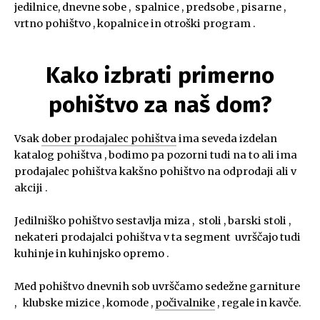
jedilnice, dnevne sobe , spalnice , predsobe , pisarne ,
vrtno pohištvo , kopalnice in otroški program .
Kako izbrati primerno
pohištvo za naš dom?
Vsak
dober prodajalec pohištva
ima seveda izdelan
katalog pohištva , bodimo pa pozorni tudi na to ali ima
prodajalec pohištva kakšno pohištvo na odprodaji ali v
akciji .
Jedilniško pohištvo sestavlja miza , stoli , barski stoli ,
nekateri prodajalci pohištva v ta segment uvrščajo tudi
kuhinje in kuhinjsko opremo .
Med pohištvo dnevnih sob uvrščamo sedežne garniture
, klubske mizice , komode ,
počivalnike
, regale in kavče.