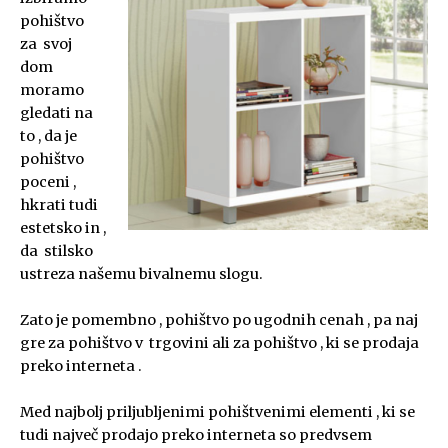
pohištvo
za svoj
dom
moramo
gledati na
to , da je
pohištvo
poceni ,
hkrati tudi
estetsko in ,
da stilsko
ustreza našemu bivalnemu slogu.
Zato je pomembno , pohištvo po ugodnih cenah , pa naj
gre za pohištvo v trgovini ali za pohištvo , ki se prodaja
preko interneta .
Med najbolj priljubljenimi pohištvenimi elementi , ki se
tudi največ prodajo preko interneta so predvsem