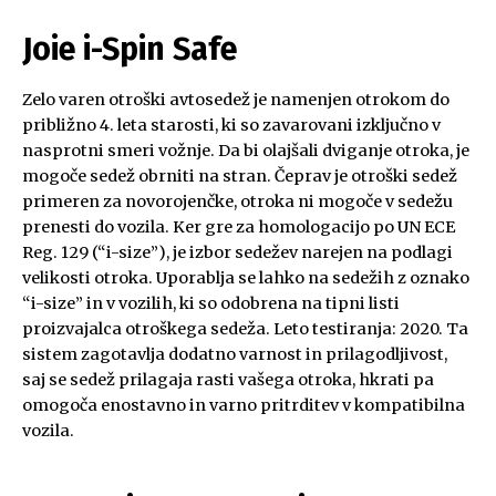
Joie i-Spin Safe
Zelo varen otroški avtosedež je namenjen otrokom do
približno 4. leta starosti, ki so zavarovani izključno v
nasprotni smeri vožnje. Da bi olajšali dviganje otroka, je
mogoče sedež obrniti na stran. Čeprav je otroški sedež
primeren za novorojenčke, otroka ni mogoče v sedežu
prenesti do vozila. Ker gre za homologacijo po UN ECE
Reg. 129 (“i-size”), je izbor sedežev narejen na podlagi
velikosti otroka. Uporablja se lahko na sedežih z oznako
“i-size” in v vozilih, ki so odobrena na tipni listi
proizvajalca otroškega sedeža. Leto testiranja: 2020. Ta
sistem zagotavlja dodatno varnost in prilagodljivost,
saj se sedež prilagaja rasti vašega otroka, hkrati pa
omogoča enostavno in varno pritrditev v kompatibilna
vozila.