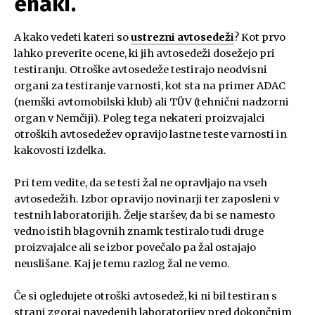
enaki.
A kako vedeti kateri so
ustrezni avtosedeži
? Kot prvo
lahko preverite ocene, ki jih avtosedeži dosežejo pri
testiranju. Otroške avtosedeže testirajo neodvisni
organi za testiranje varnosti, kot sta na primer ADAC
(nemški avtomobilski klub) ali TÜV (tehnični nadzorni
organ v Nemčiji). Poleg tega nekateri proizvajalci
otroških avtosedežev opravijo lastne teste varnosti in
kakovosti izdelka.
Pri tem vedite, da se testi žal ne opravljajo na vseh
avtosedežih. Izbor opravijo novinarji ter zaposleni v
testnih laboratorijih. Želje staršev, da bi se namesto
vedno istih blagovnih znamk testiralo tudi druge
proizvajalce ali se izbor povečalo pa žal ostajajo
neuslišane. Kaj je temu razlog žal ne vemo.
Če si ogledujete otroški avtosedež, ki ni bil testiran s
strani zgoraj navedenih laboratorijev pred dokončnim