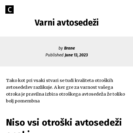
Skip
Go
C
to
Caerus
to
content
Varni avtosedeži
Blog
CAERUS
the
home
page
of
by
Brane
Caerus
Published
June 13, 2023
Tako kot pri vsaki stvari se tudi kvaliteta otroških
avtosedežev razlikuje. A ker gre za varnost vašega
otroka je pravilna izbira otroškega avtosedeža že toliko
bolj pomembna
Niso vsi otroški avtosedeži