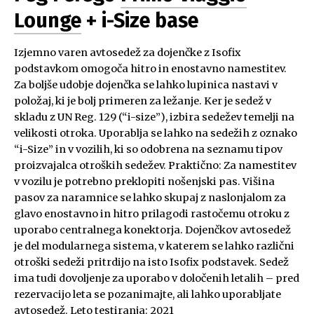
Lounge
+ i-Size base
Izjemno varen avtosedež za dojenčke z Isofix
podstavkom omogoča hitro in enostavno namestitev.
Za boljše udobje dojenčka se lahko lupinica nastavi v
položaj, ki je bolj primeren za ležanje. Ker je sedež v
skladu z UN Reg. 129 (“i-size”), izbira sedežev temelji na
velikosti otroka. Uporablja se lahko na sedežih z oznako
“i-Size” in v vozilih, ki so odobrena na seznamu tipov
proizvajalca otroških sedežev. Praktično: Za namestitev
v vozilu je potrebno preklopiti nošenjski pas. Višina
pasov za naramnice se lahko skupaj z naslonjalom za
glavo enostavno in hitro prilagodi rastočemu otroku z
uporabo centralnega konektorja. Dojenčkov avtosedež
je del modularnega sistema, v katerem se lahko različni
otroški sedeži pritrdijo na isto Isofix podstavek. Sedež
ima tudi dovoljenje za uporabo v določenih letalih – pred
rezervacijo leta se pozanimajte, ali lahko uporabljate
avtosedež. Leto testiranja: 2021