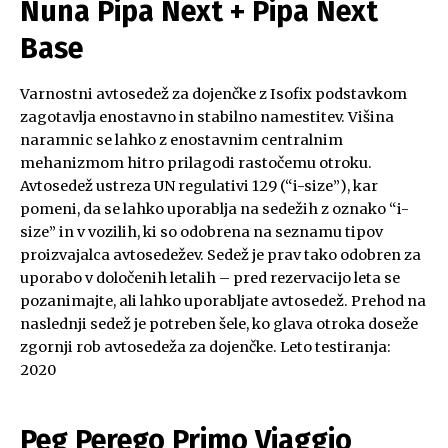
Nuna Pipa Next + Pipa Next
Base
Varnostni avtosedež za dojenčke z Isofix podstavkom
zagotavlja enostavno in stabilno namestitev. Višina
naramnic se lahko z enostavnim centralnim
mehanizmom hitro prilagodi rastočemu otroku.
Avtosedež ustreza UN regulativi 129 (“i-size”), kar
pomeni, da se lahko uporablja na sedežih z oznako “i-
size” in v vozilih, ki so odobrena na seznamu tipov
proizvajalca avtosedežev. Sedež je prav tako odobren za
uporabo v določenih letalih – pred rezervacijo leta se
pozanimajte, ali lahko uporabljate avtosedež. Prehod na
naslednji sedež je potreben šele, ko glava otroka doseže
zgornji rob avtosedeža za dojenčke. Leto testiranja:
2020
Peg Perego
Primo Viaggio