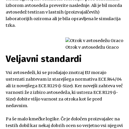
izborom avtosedeža preverite naslednje. Ali je bil morda
avtosedež testiran v lastnih (proizvajalčevih)
laboratorijih oziroma ali je bila opravljena le simulacija
trka.
Otrok v avtosedežu Graco
Veljavni standardi
Vsi avtosedeži, ki se prodajajo znotraj EU morajo
ustrezati zahtevam iz starejšega normativa ECE R44/04
ali iz novejšega ECE R129 (i-Size). Ker novejši zahteva več
varnosti že z izbiro avtosedeža, ki ustreza ECE R129 (i-
Size) dobite višjo varnost za otroka kot še pred
nedavnim.
Pa še malo kmečke logike. Če je določen proizvajalec na
testih dobil kar nekaj dobrih ocen so verjetno vsi njegovi