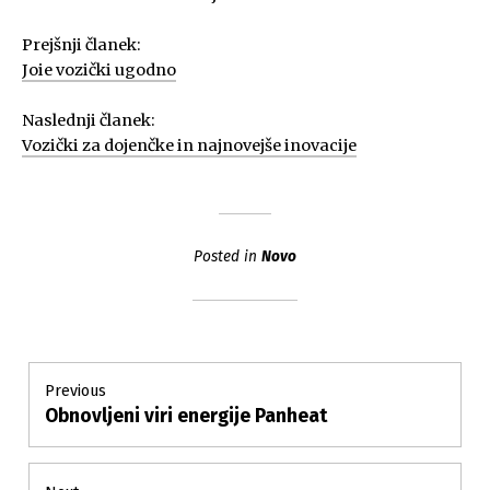
Prejšnji članek:
Joie vozički ugodno
Naslednji članek:
Vozički za dojenčke in najnovejše inovacije
Posted in
Novo
Post
Previous
Obnovljeni viri energije Panheat
Previous
navigation
post: