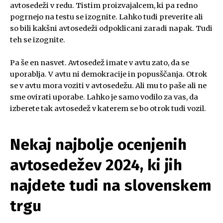
avtosedeži v redu. Tistim proizvajalcem, ki pa redno
pogrnejo na testu se izognite. Lahko tudi preverite ali
so bili kakšni avtosedeži odpoklicani zaradi napak. Tudi
teh se izognite.
Pa še en nasvet. Avtosedež imate v avtu zato, da se
uporablja. V avtu ni demokracije in popusščanja. Otrok
se v avtu mora voziti v avtosedežu. Ali mu to paše ali ne
sme ovirati uporabe. Lahko je samo vodilo za vas, da
izberete tak avtosedež v katerem se bo otrok tudi vozil.
Nekaj najbolje ocenjenih
avtosedežev 2024, ki jih
najdete tudi na slovenskem
trgu