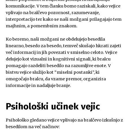
komunikacije. V tem članku bomo raziskali, kako vejice
vplivajo na bralčevo pozornost, razumevanje,
interpretacijo ter kako se naši možgani prilagajajo tem
majhnim, a pomembnim znakom.
Ko beremo, naši možgani ne obdelujejo besedila
linearno, besedo za besedo, temveč skušajo hkrati zajeti
več informacij in jih povezati v smiselno celoto. Vejice
delujejo kot vizualni in kognitivni signali, ki bralcu
pomagajo razdeliti besedilo na razumljive enote. V
bistvu vejice služijo kot “miselni postanki”, ki
omogočajo bralcu, da vzame premor, organizira
informacije in nadaljuje branje.
Psihološki učinek vejic
Psihološko gledano vejice vplivajo na bralčevo izkušnjo z
besedilom na več načinov: