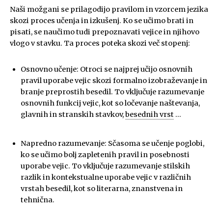
Naši možgani se prilagodijo pravilom in vzorcem jezika
skozi proces učenja in izkušenj. Ko se učimo brati in
pisati, se naučimo tudi prepoznavati vejice in njihovo
vlogo v stavku. Ta proces poteka skozi več stopenj:
Osnovno učenje: Otroci se najprej učijo osnovnih
pravil uporabe vejic skozi formalno izobraževanje in
branje preprostih besedil. To vključuje razumevanje
osnovnih funkcij vejic, kot so ločevanje naštevanja,
glavnih in stranskih stavkov,
besednih vrst
…
Napredno razumevanje: Sčasoma se učenje poglobi,
ko se učimo bolj zapletenih pravil in posebnosti
uporabe vejic. To vključuje razumevanje stilskih
razlik in kontekstualne uporabe vejic v različnih
vrstah besedil, kot so literarna, znanstvena in
tehnična.