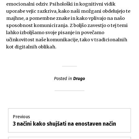
emocionalni odziv. Psihološki in kognitivni vidik
uporabe vejic razkriva, kako naši možgani obdelujejo te
majhne, a pomembne znake in kako vplivajo na našo
sposobnost komuniciranja. Z boljšo zavestjo o tej temi
lahko izboljšamo svoje pisanje in povečamo
učinkovitost naše komunikacije, tako v tradicionalnih
kot digitalnih oblikah.
Posted in
Drugo
Post
Previous
3 načini kako shujšati na enostaven način
Previous
navigation
post: