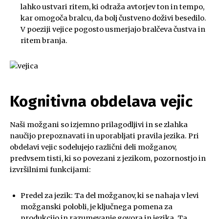
lahko ustvari ritem, ki odraža avtorjev ton in tempo,
kar omogoča bralcu, da bolj čustveno doživi besedilo.
V poeziji vejice pogosto usmerjajo bralčeva čustva in
ritem branja.
Kognitivna obdelava vejic
Naši možgani so izjemno prilagodljivi in se zlahka
naučijo prepoznavati in uporabljati pravila jezika. Pri
obdelavi vejic sodelujejo različni deli možganov,
predvsem tisti, ki so povezani z jezikom, pozornostjo in
izvršilnimi funkcijami:
Predel za jezik: Ta del možganov, ki se nahaja v levi
možganski polobli, je ključnega pomena za
produkcijo in razumevanje govora in jezika. Ta