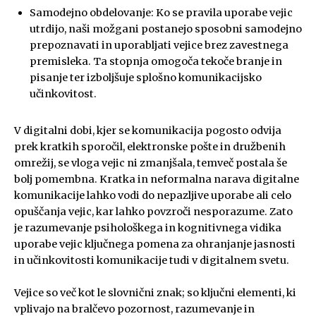
Samodejno obdelovanje: Ko se pravila uporabe vejic
utrdijo, naši možgani postanejo sposobni samodejno
prepoznavati in uporabljati vejice brez zavestnega
premisleka. Ta stopnja omogoča tekoče branje in
pisanje ter izboljšuje splošno komunikacijsko
učinkovitost.
V digitalni dobi, kjer se komunikacija pogosto odvija
prek kratkih sporočil, elektronske pošte in družbenih
omrežij, se vloga vejic ni zmanjšala, temveč postala še
bolj pomembna. Kratka in neformalna narava digitalne
komunikacije lahko vodi do nepazljive uporabe ali celo
opuščanja vejic, kar lahko povzroči nesporazume. Zato
je razumevanje psihološkega in kognitivnega vidika
uporabe vejic ključnega pomena za ohranjanje jasnosti
in učinkovitosti komunikacije tudi v digitalnem svetu.
Vejice so več kot le slovnični znak; so ključni elementi, ki
vplivajo na bralčevo pozornost, razumevanje in