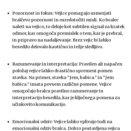
Pozornost in fokus: Vejice pomagajo usmerjati
bralčevo pozornost in osredotočiti misli. Ko bralec
naleti na vejico, to deluje kot subtilen signal za kratek
odmor, kar omogoča premislek o tem, kar je prebral,
in pripravo na nadaljevanje. Brez vejic bi lahko
besedilo delovalo kaotično in težje sledljivo.
Razumevanje in interpretacija: Pravilen ali napačen
položaj vejice lahko drastično spremeni pomen
stavka. Na primer, stavka “Jem, babica.” in “Jem
babica.” imata povsem različne pomene. Vejice
omogočajo bralcu pravilno razumevanje in
interpretacijo besedila, kar je ključnega pomena za
učinkovito komunikacijo.
Emocionalni odziv: Vejice lahko vplivajo tudi na
emocionalni odziv bralca. Dobro postavljena vejica