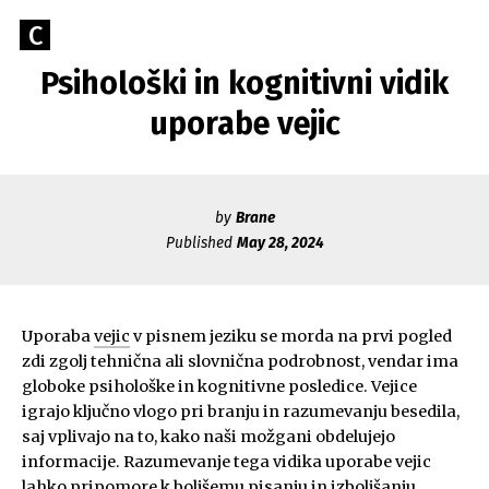
Skip
Go
C
to
Caerus
to
content
Psihološki in kognitivni vidik
Blog
CAERUS
the
home
uporabe vejic
page
of
Caerus
by
Brane
Published
May 28, 2024
Uporaba
vejic
v pisnem jeziku se morda na prvi pogled
zdi zgolj tehnična ali slovnična podrobnost, vendar ima
globoke psihološke in kognitivne posledice. Vejice
igrajo ključno vlogo pri branju in razumevanju besedila,
saj vplivajo na to, kako naši možgani obdelujejo
informacije. Razumevanje tega vidika uporabe vejic
lahko pripomore k boljšemu pisanju in izboljšanju