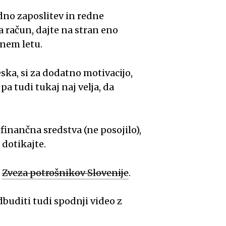
edno zaposlitev in redne
 račun, dajte na stran eno
enem letu.
ka, si za dodatno motivacijo,
a tudi tukaj naj velja, da
finančna sredstva (ne posojilo),
 dotikajte.
i
Zveza potrošnikov Slovenije
.
buditi tudi spodnji video z