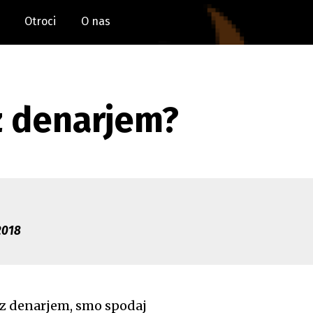
Otroci
O nas
z denarjem?
2018
 z denarjem, smo spodaj