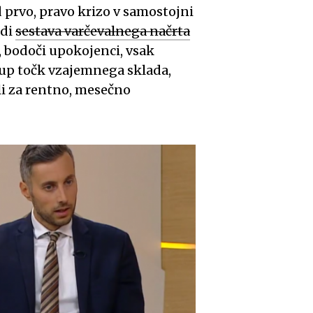
d prvo, pravo krizo v samostojni
odi
sestava varčevalnega načrta
h, bodoči upokojenci, vsak
up točk vzajemnega sklada,
li za rentno, mesečno