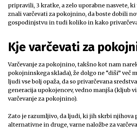
pripravili, 3 kratke, a zelo uporabne nasvete, 
znali varčevati za pokojnino, da boste dobili no
gospodinjstvu in tudi koliko in kako privarčeva
Kje varčevati za pokojn
Varčevanje za pokojnino, takšno kot nam nare
pokojninskega sklada), že dolgo ne “diši” več mn
ljudi vse bolj opaža, da so privarčevana sredstva
generacija upokojencev, vedno manjša (kljub v
varčevanje za pokojnino).
Zato je razumljivo, da ljudi, ki jih skrbi njihov
alternativne in druge, varne naložbe za varčev