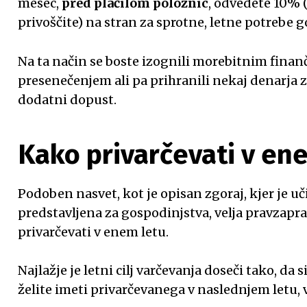
mesec,
pred plačilom položnic
, odvedete 10% (
privoščite) na stran za sprotne, letne potrebe 
Na ta način se boste izognili morebitnim fin
presenečenjem ali pa prihranili nekaj denarja z
dodatni dopust.
Kako privarčevati v en
Podoben nasvet, kot je opisan zgoraj, kjer je 
predstavljena za gospodinjstva, velja pravzaprav
privarčevati v enem letu.
Najlažje je letni cilj varčevanja doseči tako, da 
želite imeti privarčevanega v naslednjem letu, v 