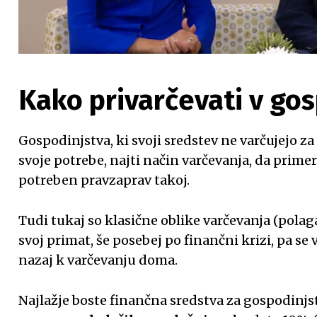
Kako privarčevati v go
Gospodinjstva, ki svoji sredstev ne varčujejo z
svoje potrebe, najti način varčevanja, da prime
potreben pravzaprav takoj.
Tudi tukaj so klasične oblike varčevanja (polag
svoj primat, še posebej po finančni krizi, pa se
nazaj k varčevanju doma.
Najlažje boste finančna sredstva za gospodinjst