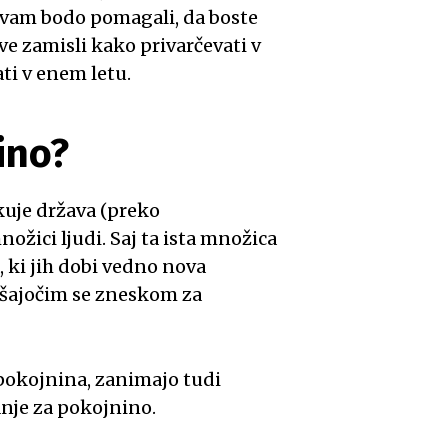
ki vam bodo pomagali, da boste
ve zamisli kako privarčevati v
ti v enem letu.
ino?
kuje država (preko
ožici ljudi. Saj ta ista množica
, ki jih dobi vedno nova
išajočim se zneskom za
a pokojnina, zanimajo tudi
anje za pokojnino.