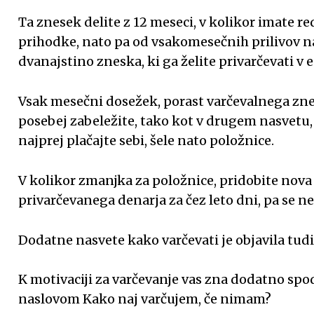
Ta znesek delite z 12 meseci, v kolikor imate r
prihodke, nato pa od vsakomesečnih prilivov na
dvanajstino zneska, ki ga želite privarčevati v 
Vsak mesečni dosežek, porast varčevalnega znes
posebej zabeležite, tako kot v drugem nasvetu, p
najprej plačajte sebi, šele nato položnice.
V kolikor zmanjka za položnice, pridobite nova 
privarčevanega denarja za čez leto dni, pa se ne
Dodatne nasvete kako varčevati je objavila tud
K motivaciji za varčevanje vas zna dodatno spod
naslovom Kako naj varčujem, če nimam?