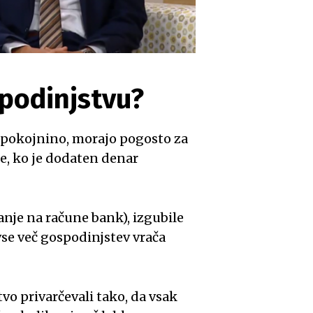
spodinjstvu?
a pokojnino, morajo pogosto za
re, ko je dodaten denar
anje na račune bank), izgubile
 vse več gospodinjstev vrača
vo privarčevali tako, da vsak