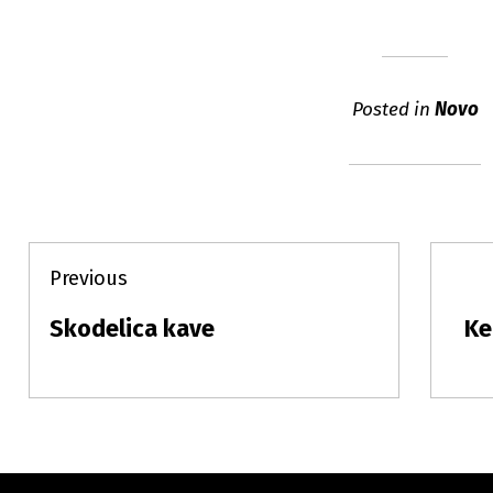
Posted in
Novo
Post
Previous
navigation
Skodelica kave
Ke
Previous
Ne
post:
pos