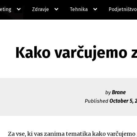
expand
expand
expand
eting
Zdravje
Tehnika
Podjetništvo
child
child
child
menu
menu
menu
Kako varčujemo 
by
Brane
Published
October 5, 
Za vse, ki vas zanima tematika kako varčujemo