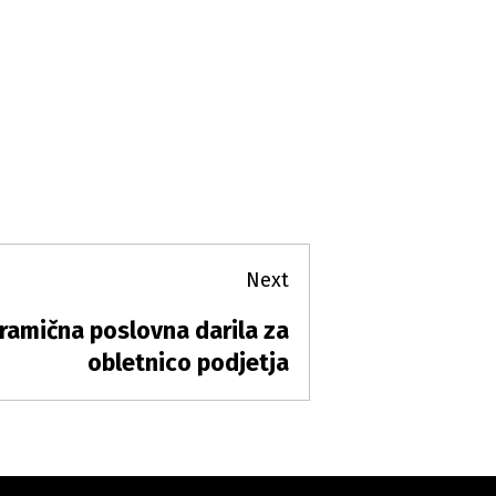
Next
ramična poslovna darila za
xt
t:
obletnico podjetja