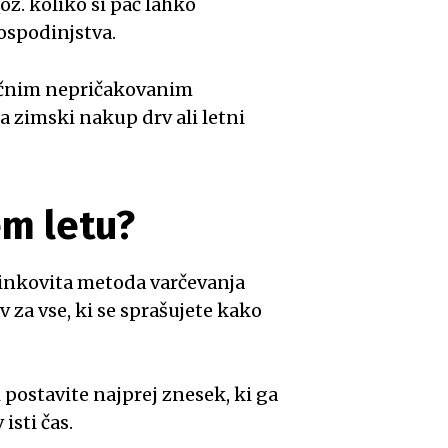
oz. koliko si pač lahko
gospodinjstva.
ančnim nepričakovanim
a zimski nakup drv ali letni
em letu?
učinkovita metoda varčevanja
 za vse, ki se sprašujete kako
si postavite najprej znesek, ki ga
isti čas.