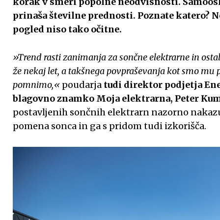
korak v smeri popolne neodvisnosti. Samoos
prinaša številne prednosti. Poznate katero? 
pogled niso tako očitne.
»Trend rasti zanimanja za sončne elektrarne in osta
že nekaj let, a takšnega povpraševanja kot smo mu 
pomnimo,«
poudarja
tudi direktor podjetja Ener
blagovno znamko Moja elektrarna, Peter Ku
postavljenih sončnih elektrarn nazorno nakazuj
pomena sonca in ga s pridom tudi izkorišča.