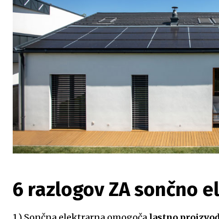
6 razlogov ZA sončno e
1.) Sončna elektrarna omogoča
lastno proizvod