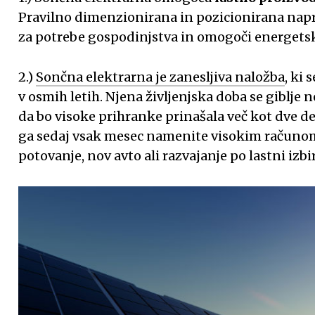
Pravilno dimenzionirana in pozicionirana napra
za potrebe gospodinjstva in omogoči energet
2.)
Sončna elektrarna je zanesljiva naložba
, ki
v osmih letih. Njena življenjska doba se giblje n
da bo visoke prihranke prinašala več kot dve des
ga sedaj vsak mesec namenite visokim računom 
potovanje, nov avto ali razvajanje po lastni izbi