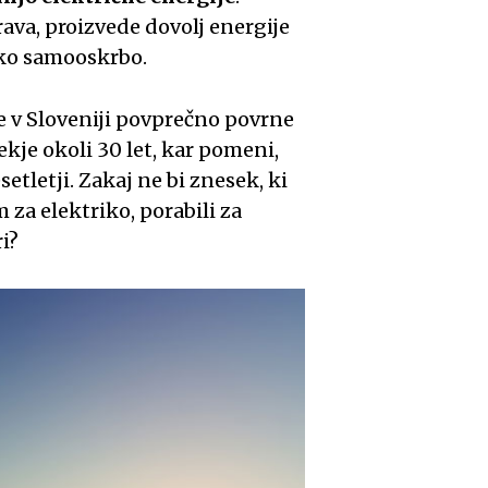
va, proizvede dovolj energije
sko samooskrbo.
 se v Sloveniji povprečno povrne
ekje okoli 30 let, kar pomeni,
etletji. Zakaj ne bi znesek, ki
za elektriko, porabili za
ri?