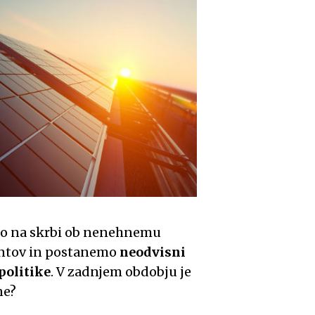
mo na skrbi ob nenehnemu
gentov in postanemo
neodvisni
politike
. V zadnjem obdobju je
ne?