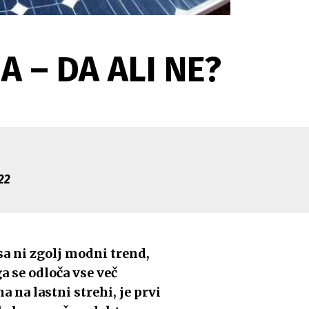
 – DA ALI NE?
022
a ni zgolj modni trend,
a se odloča vse več
 na lastni strehi, je prvi