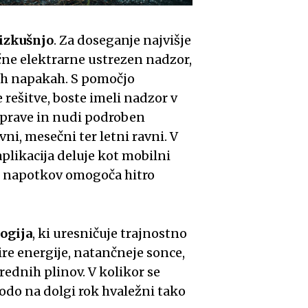
izkušnjo
. Za doseganje najvišje
čne elektrarne ustrezen nadzor,
ih napakah. S pomočjo
 rešitve, boste imeli nadzor v
aprave in nudi podroben
ni, mesečni ter letni ravni. V
aplikacija deluje kot mobilni
h napotkov omogoča hitro
ogija
, ki uresničuje trajnostno
vire energije, natančneje sonce,
ednih plinov. V kolikor se
odo na dolgi rok hvaležni tako