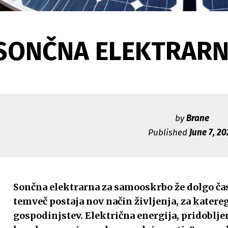
SONČNA ELEKTRARNA
by
Brane
Published
June 7, 2
Sončna elektrarna za samooskrbo že dolgo čas
temveč postaja nov način življenja, za katereg
gospodinjstev. Električna energija, pridobljena