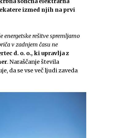
krbna sončna elektrarna
Nekatere izmed njih na prvi
le energetske rešitve spremljamo
priča v zadnjem času ne
tec d. o. o., ki upravlja z
mer
. Naraščanje števila
e, da se vse več ljudi zaveda