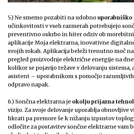
5.) Ne smemo pozabiti na udobno
uporabniško 
učinkovitosti v vseh razmerah potrebujejo son
preventivno oskrbo in hiter odziv ob morebitn
aplikacije Moja elektrarna, inovativne digitalne
svojih rokah. Aplikacija beleži trenutno moč n
pregled proizvodnje električne energije na dnev
kolikor se pojavijo težave v delovanju sistema, 
asistent – uporabnikom s pomočjo razumljivi
odpravo napak.
6.) Sončna elektrarna je
okolju prijazna tehnol
vizijo. Za svoje delovanje uporablja obnovljive 
hkrati pa premore še k nižanju izpustov toplogr
odločite za postavitev sončne elektrarne vam b