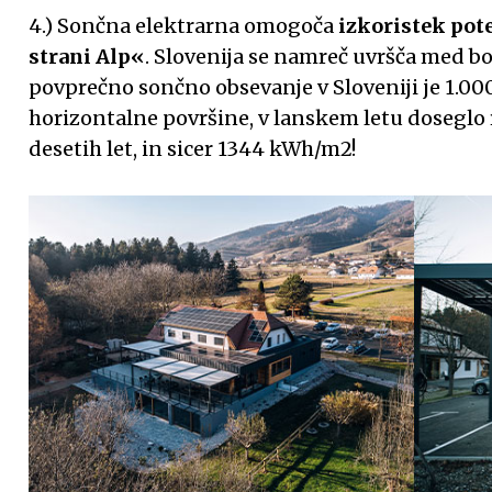
4.) Sončna elektrarna omogoča
izkoristek pot
strani Alp«
. Slovenija se namreč uvršča med bo
povprečno sončno obsevanje v Sloveniji je 1.0
horizontalne površine, v lanskem letu doseglo
desetih let, in sicer 1344 kWh/m2!