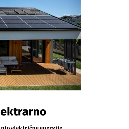
lektrarno
njo električne energije
.