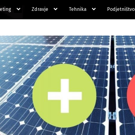
expand
expand
expand
eting
Zdravje
Tehnika
Podjetništvo
child
child
child
menu
menu
menu