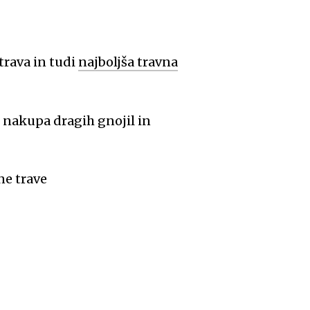
 trava in tudi
najboljša travna
e nakupa dragih gnojil in
ne trave