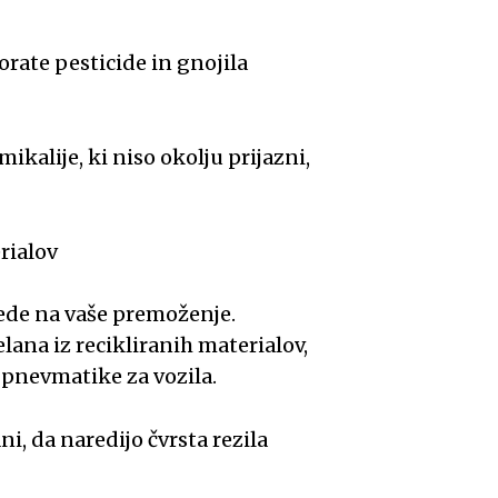
orate pesticide in gnojila
ikalije, ki niso okolju prijazni,
rialov
lede na vaše premoženje.
ana iz recikliranih materialov,
 pnevmatike za vozila.
ni, da naredijo čvrsta rezila