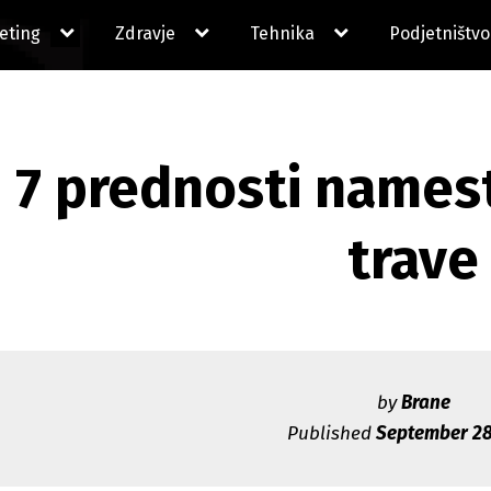
expand
expand
expand
eting
Zdravje
Tehnika
Podjetništvo
child
child
child
menu
menu
menu
7 prednosti names
trave
by
Brane
Published
September 28