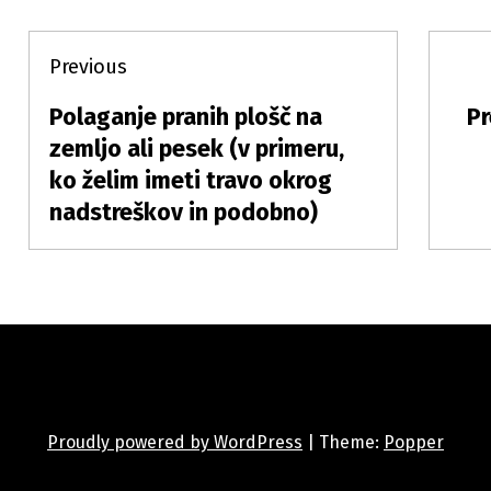
Post
Previous
navigation
Polaganje pranih plošč na
Pr
Previous
Ne
post:
zemljo ali pesek (v primeru,
po
ko želim imeti travo okrog
nadstreškov in podobno)
Proudly powered by WordPress
|
Theme:
Popper