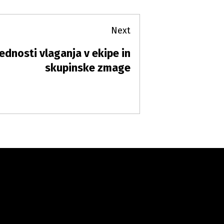
Next
ednosti vlaganja v ekipe in
xt
st:
skupinske zmage