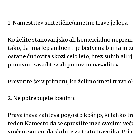
1. Namestitev sintetične/umetne trave je lepa
Ko želite stanovanjsko ali komercialno neprem
tako, da ima lep ambient, je bistvena bujna in z
ostane čudovita skozi celo leto, brez suhih ali r
ponovno zasaditev ali ponovno nasaditev.
Preverite še:
v primeru, ko želimo imeti travo 
2. Ne potrebujete kosilnic
Prava trava zahteva pogosto košnjo, ki lahko tr
teden.
Namesto da se sprostite med svojimi veče
vročem soncu, da skrbite za trato travnika. Pri 