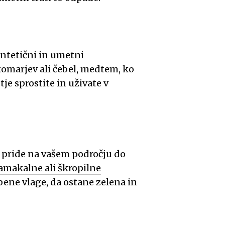
sintetični in umetni
komarjev ali čebel, medtem, ko
stje sprostite in uživate v
o pride na vašem področju do
amakalne ali škropilne
bene vlage, da ostane zelena in