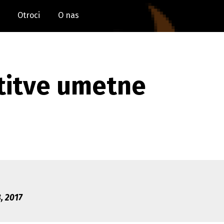
Otroci
O nas
titve umetne
, 2017