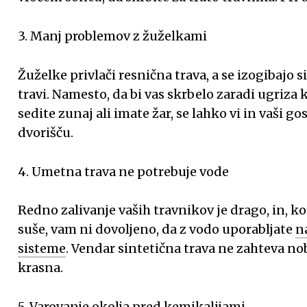
3. Manj problemov z žuželkami
Žuželke privlači resnična trava, a se izogibajo 
travi.
Namesto, da bi vas skrbelo zaradi ugriza 
sedite zunaj ali imate žar, se lahko vi in ​​vaši go
dvorišču.
4. Umetna trava ne potrebuje vode
Redno zalivanje vaših travnikov je drago, in, k
suše, vam ni dovoljeno, da z vodo uporabljate
n
sisteme
.
Vendar sintetična trava ne zahteva no
krasna.
5. Varovanje okolja pred kemikalijami