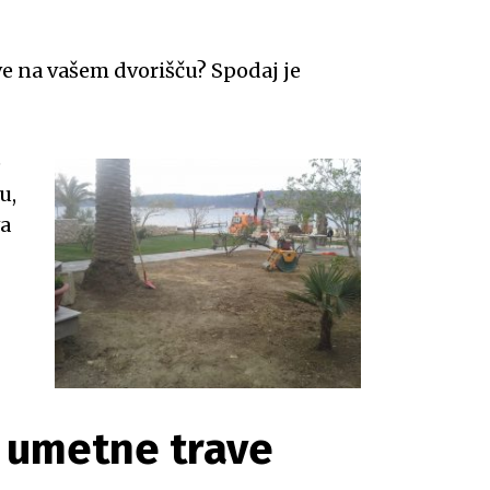
e na vašem dvorišču? Spodaj je
e
u,
a
e umetne trave