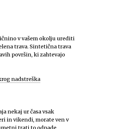
ičnino v vašem okolju urediti
elena trava.
Sintetična trava
javih površin, ki zahtevajo
okrog nadstreška
aja nekaj ur časa vsak
ri in vikendi, morate ven v
umetni trati to odpade.