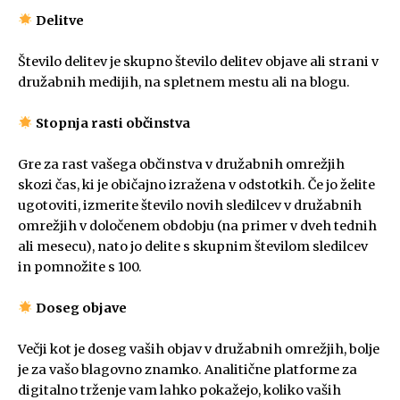
Delitve
Število delitev je skupno število delitev objave ali strani v
družabnih medijih, na spletnem mestu ali na blogu.
Stopnja rasti občinstva
Gre za rast vašega občinstva v družabnih omrežjih
skozi čas, ki je običajno izražena v odstotkih. Če jo želite
ugotoviti, izmerite število novih sledilcev v družabnih
omrežjih v določenem obdobju (na primer v dveh tednih
ali mesecu), nato jo delite s skupnim številom sledilcev
in pomnožite s 100.
Doseg objave
Večji kot je doseg vaših objav v družabnih omrežjih, bolje
je za vašo blagovno znamko. Analitične platforme za
digitalno trženje vam lahko pokažejo, koliko vaših