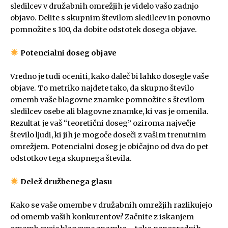
sledilcev v družabnih omrežjih je videlo vašo zadnjo
objavo. Delite s skupnim številom sledilcev in ponovno
pomnožite s 100, da dobite odstotek dosega objave.
Potencialni doseg objave
Vredno je tudi oceniti, kako daleč bi lahko dosegle vaše
objave. To metriko najdete tako, da skupno število
omemb vaše blagovne znamke pomnožite s številom
sledilcev osebe ali blagovne znamke, ki vas je omenila.
Rezultat je vaš “teoretični doseg” oziroma največje
število ljudi, ki jih je mogoče doseči z vašim trenutnim
omrežjem. Potencialni doseg je običajno od dva do pet
odstotkov tega skupnega števila.
Delež družbenega glasu
Kako se vaše omembe v družabnih omrežjih razlikujejo
od omemb vaših konkurentov? Začnite z iskanjem