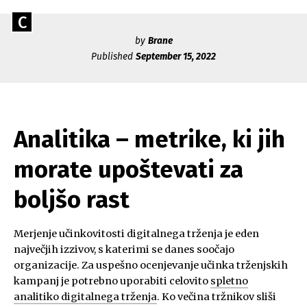
Skip
Go
C
to
Caerus
to
content
by
Brane
Blog
CAERUS
the
Published
September 15, 2022
home
page
of
Caerus
Analitika – metrike, ki jih
morate upoštevati za
boljšo rast
Merjenje učinkovitosti digitalnega trženja je eden
največjih izzivov, s katerimi se danes soočajo
organizacije. Za uspešno ocenjevanje učinka trženjskih
kampanj je potrebno uporabiti celovito
spletno
analitiko digitalnega trženja
. Ko večina tržnikov sliši