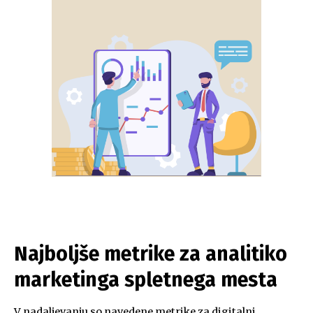
Najboljše metrike za analitiko
marketinga spletnega mesta
V nadaljevanju so navedene metrike za digitalni