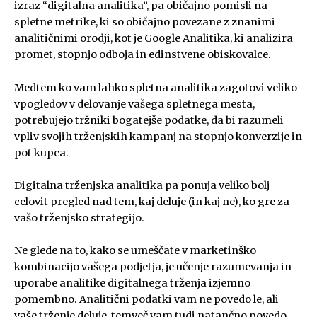
izraz “digitalna analitika”, pa običajno pomisli na
spletne metrike, ki so običajno povezane z znanimi
analitičnimi orodji, kot je Google Analitika, ki analizira
promet, stopnjo odboja in edinstvene obiskovalce.
Medtem ko vam lahko spletna analitika zagotovi veliko
vpogledov v delovanje vašega spletnega mesta,
potrebujejo tržniki bogatejše podatke, da bi razumeli
vpliv svojih trženjskih kampanj na stopnjo konverzije in
pot kupca.
Digitalna trženjska analitika pa ponuja veliko bolj
celovit pregled nad tem, kaj deluje (in kaj ne), ko gre za
vašo trženjsko strategijo.
Ne glede na to, kako se umeščate v marketinško
kombinacijo vašega podjetja, je učenje razumevanja in
uporabe analitike digitalnega trženja izjemno
pomembno. Analitični podatki vam ne povedo le, ali
vaše trženje deluje, temveč vam tudi natančno povedo,