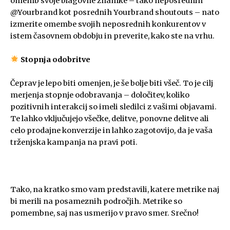
omemb svoje blagovne znamke – tako neposrednih
@Yourbrand kot posrednih Yourbrand shoutouts – nato
izmerite omembe svojih neposrednih konkurentov v
istem časovnem obdobju in preverite, kako ste na vrhu.
Stopnja odobritve
Čeprav je lepo biti omenjen, je še bolje biti všeč. To je cilj
merjenja stopnje odobravanja – določitev, koliko
pozitivnih interakcij so imeli sledilci z vašimi objavami.
Te lahko vključujejo všečke, delitve, ponovne delitve ali
celo prodajne konverzije in lahko zagotovijo, da je vaša
trženjska kampanja na pravi poti.
Tako, na kratko smo vam predstavili, katere metrike naj
bi merili na posameznih področjih. Metrike so
pomembne, saj nas usmerijo v pravo smer. Srečno!