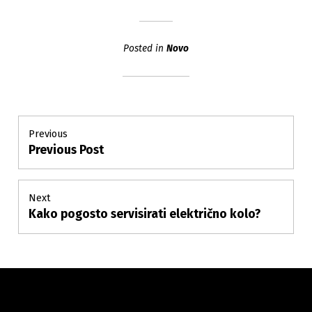
Posted in
Novo
Post
Previous
Previous Post
Previous
navigation
post:
Next
Kako pogosto servisirati električno kolo?
Next
post: